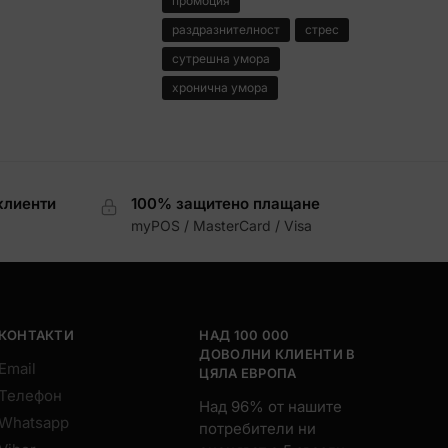
промоция
раздразнителност
стрес
сутрешна умора
хронична умора
клиенти
100% защитено плащане
myPOS / MasterCard / Visa
КОНТАКТИ
НАД 100 000
ДОВОЛНИ КЛИЕНТИ В
Email
ЦЯЛА ЕВРОПА
Телефон
Над 96% от нашите
Whatsapp
потребители ни