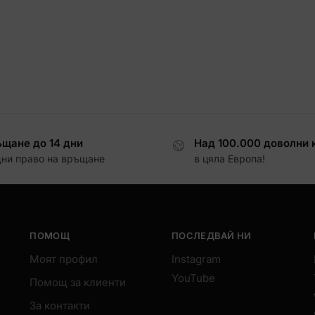
щане до 14 дни
Над 100.000 доволни 
дни право на връщане
в цяла Европа!
ПОМОЩ
ПОСЛЕДВАЙ НИ
Моят профил
Instagram
YouTube
Помощ за клиенти
За контакти