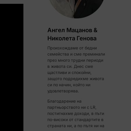
Ангел Мацанов &
Николета Генова
Произхождаме от бедни
семейства и сме преминали
ЧЕЛИ!
през много трудни периоди
в живота си. Днес сме
щастливи и спокойни,
Код за до 10% отстъпка
защото подредихме живота
си по начин, който ни
удовлетворява.
Благодарение на
партньорството ни с LR,
постигнахме доходи, в пъти
по-високи от стандартите в
страната ни, а по пътя ни на