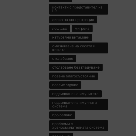
контакти с представител на
LR
липса на концентрация
лош дъх
мигрена
натурални витамини
омазняване на косата и
кожата
отслабване
отслабване без гладуване
повече благосъстояние
повече здраве
подсилване на имунитета
подсилване на имунната
система
про баланс
проблеми с
храносмилателната система