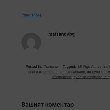
Read More
matsanovbg
Posted in:
Полезно
Tagged:
LR Figu Active
,
lr 
лесно отслабване
,
лр отслабване
,
лр супа за о
отслабване
,
супа за отслабване б
Вашият коментар