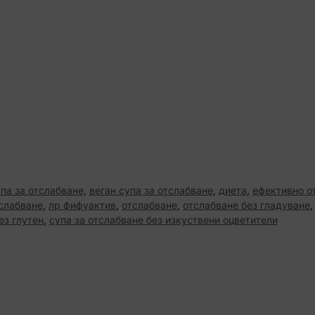
супа за отслабване
,
веган супа за отслабване
,
диета
,
ефективно о
тслабване
,
лр фифуактив
,
отслабване
,
отслабване без гладуване
ез глутен
,
супа за отслабване без изкуствени оцветители