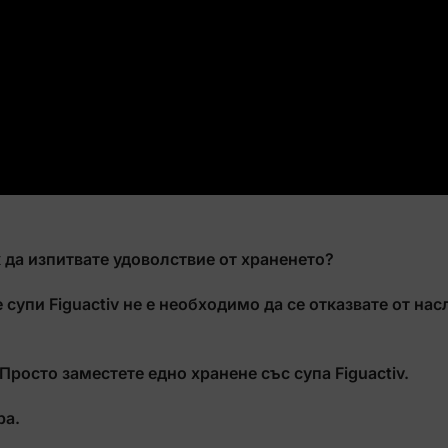
ИЗПРОБВАЙ
Никога
Напомни ми по-късно
к да изпитвате удоволствие от храненето?
е супи Figuactiv не е необходимо да се отказвате от нас
Просто заместете едно хранене със супа Figuactiv.
ра.