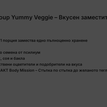
 Soup Yummy Veggie
– Вкусен
заместит
 1 порция замества едно пълноценно хранене
о семена от псилиум
, соя и бакла
уствени оцветители и подобрители на вкуса
TAKT Body Mission – Стъпка по стъпка до желаното тег