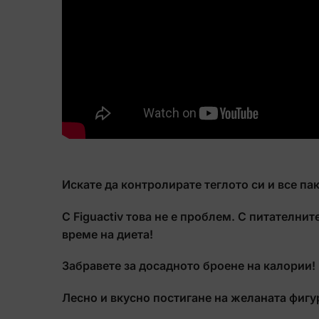
Искате да контролирате теглото си и все па
С Figuactiv това не е проблем. С питателнит
време на диета!
Забравете за досадното броене на калории! 
Лесно и вкусно постигане на желаната фигу