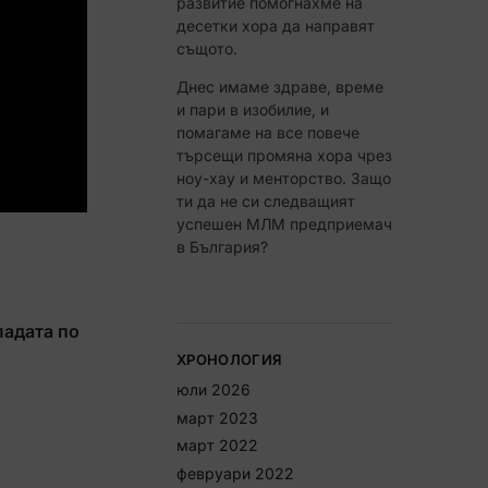
развитие помогнахме на
 СИ КЪСМЕТА
десетки хора да направят
същото.
Не, благодаря
Днес имаме здраве, време
и пари в изобилие, и
помагаме на все повече
търсещи промяна хора чрез
ноу-хау и менторство. Защо
ти да не си следващият
успешен МЛМ предприемач
в България?
ладата по
ХРОНОЛОГИЯ
юли 2026
март 2023
март 2022
февруари 2022