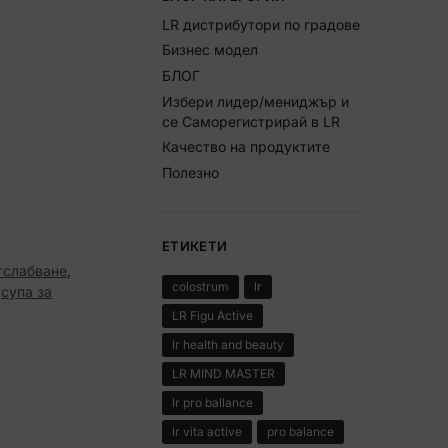
LR дистрибутори по градове
Бизнес модел
БЛОГ
Избери лидер/мениджър и
се Саморегистрирай в LR
Качество на продуктите
Полезно
ЕТИКЕТИ
тслабване
,
colostrum
lr
,
супа за
LR Figu Active
lr health and beauty
LR MIND MASTER
lr pro ballance
lr vita active
pro balance