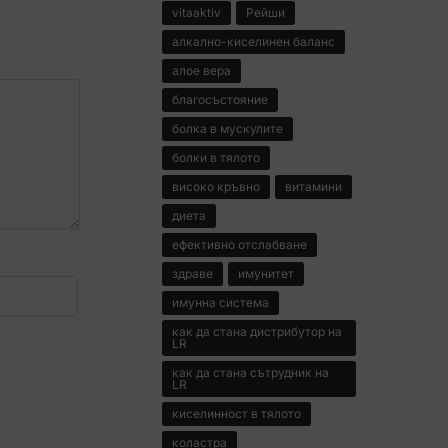
vitaaktiv
Рейши
алкално-киселинен баланс
алое вера
благосъстояние
болка в мускулите
болки в тялото
високо кръвно
витамини
диета
ефективно отслабване
здраве
имунитет
имунна система
как да стана дистрибутор на
LR
как да стана сътрудник на
LR
киселинност в тялото
коластра