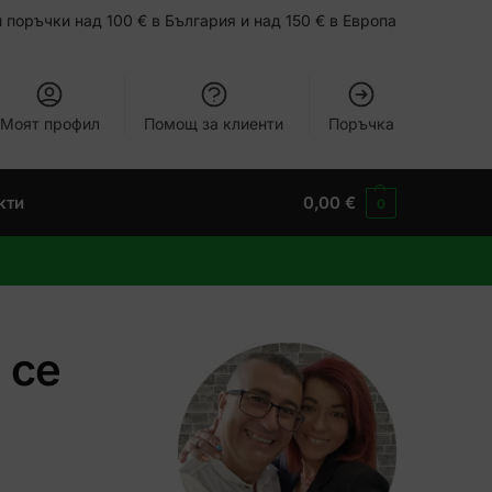
 поръчки над 100 € в България и над 150 € в Европа
Моят профил
Помощ за клиенти
Поръчка
кти
0,00
€
0
 се