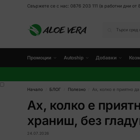
Свържете се с нас: 0876 203 111 (в работни дни от 8
Промоции
Autoship
Добавки
Коз
Начало
БЛОГ
Полезно
Ах, колко е приятно д
/
/
/
Ах, колко е прият
храниш, без гладу
24.07.2026