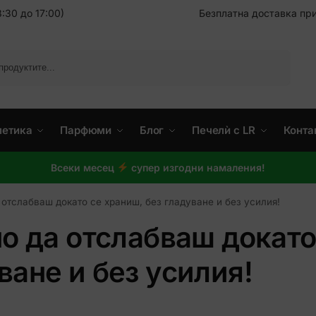
:30 до 17:00)
Безплатна доставка при
Търсене
метика
Парфюми
Блог
Печелѝ с LR
Конта
Всеки месец
супер изгодни намаления!
а отслабваш докато се храниш, без гладуване и без усилия!
но да отслабваш докато
ване и без усилия!