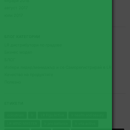
януари 2018
август 2017
юли 2017
БЛОГ КАТЕГОРИИ
LR дистрибутори по градове
Бизнес модел
БЛОГ
Избери лидер/мениджър и се Саморегистрирай в LR
Качество на продуктите
Полезно
ЕТИКЕТИ
colostrum
lr
LR Figu Active
lr health and beauty
LR MIND MASTER
lr pro ballance
lr vita active