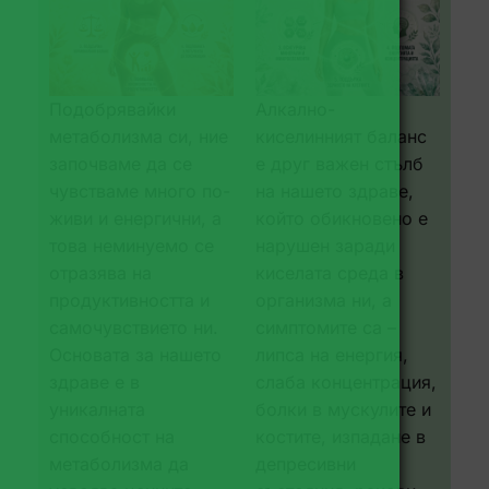
Подобрявайки
Алкално-
метаболизма си, ние
киселинният баланс
започваме да се
е друг важен стълб
чувстваме много по-
на нашето здраве,
живи и енергични, а
който обикновено е
това неминуемо се
нарушен заради
отразява на
киселата среда в
продуктивността и
организма ни, а
самочувствието ни.
симптомите са –
Основата за нашето
липса на енергия,
здраве е в
слаба концентрация,
уникалната
болки в мускулите и
способност на
костите, изпадане в
метаболизма да
депресивни