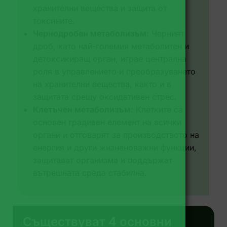
хранителни вещества и защита от
токсините.
Чернодробен метаболизъм:
Черният
дроб, като най-големия метаболитен и
детоксикиращ орган, играе централна
роля в управлението и преобразуването
на хранителни вещества, както и в
защитата срещу оксидативен стрес.
Клетъчен метаболизъм:
Клетките са
основен градивен елемент на всички
органи и отговарят за производството на
енергия и други жизненоважни функции,
защитават организма и поддържат
вътрешната среда стабилна.
Съществуват 4 основни