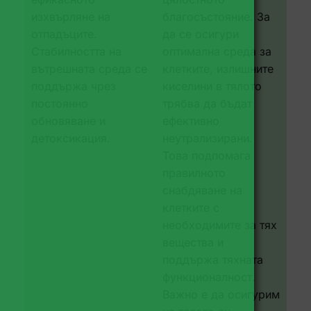
изхвърляне на
благосъстояние. За
отпадъците.
да се осигури
Стабилността на
оптимална среда за
вътрешната среда се
клетките, излишните
поддържа чрез
киселини в тялото
постоянно
трябва да бъдат
обновяване и
ефективно
детоксикация.
неутрализирани.
Това подпомага
правилното
снабдяване на
клетките с
необходимите за тях
вещества и
поддържа тяхната
функционалност.
Важно е да осигурим