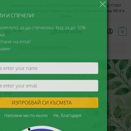
Свържете се с нас: 0876 203 111 (в работни дни от 8:30 до 17:00)
Безплатна доставка при поръчки над 100 € в България и над 150 € в
ЗАВЪРТИ И СПЕЧЕЛИ!
Европа
Спри колелото, за да спечелиш Код за до 10%
МЕНЮ
0
отстъпка
1 завъртане на email
Търсене
Без измами
Всеки месец
супер изгодни намаления!
LR AUTOSHIP
ИЗПРОБВАЙ СИ КЪСМЕТА
SUPER SUPPORT
Никога
Напомни ми по-късно
Не, благодаря
Абонаментна програма за Сърцето,
Мозъка и Метаболизма