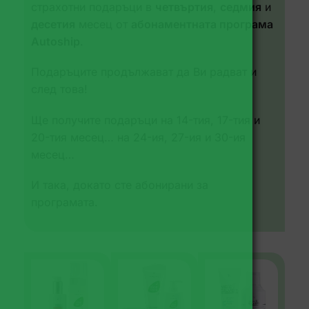
страхотни подаръци в
четвъртия
,
седмия
и
десетия
месец от
абонаментната програма
Autoship
.
Подаръците продължават да Ви радват и
след това!
Ще получите подаръци на 14-тия, 17-тия и
20-тия месец… на 24-ия, 27-ия и 30-ия
месец…
И така, докато сте абонирани за
програмата.