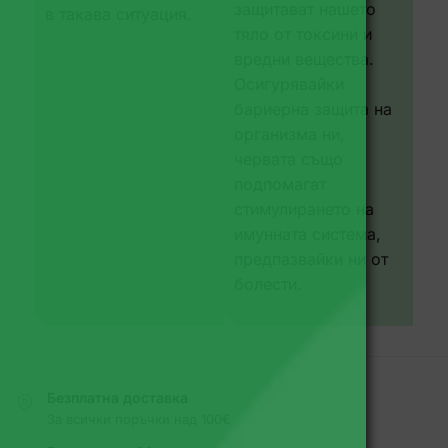
защитават нашето
в такава ситуация.
тяло от токсини и
вредни вещества.
Осигурявайки
бариерна защита на
организма ни,
червата също
подпомагат
стимулирането на
имунната система,
предпазвайки ни от
болести.
Безплатна доставка
За всички поръчки над 100€