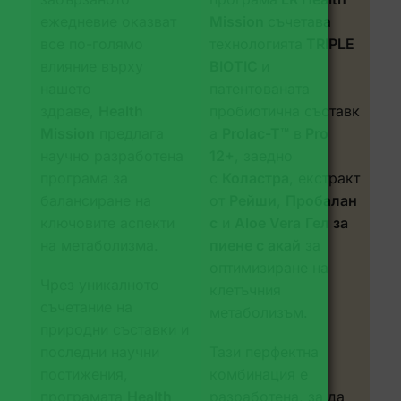
ежедневие оказват
Mission
съчетава
все по-голямо
технологията
TRIPLE
влияние върху
BIOTIC
и
нашето
патентованата
здраве,
Health
пробиотична съставк
Mission
предлага
а
Prolac-T™
в
Pro
научно разработена
12+
, заедно
програма за
с
Коластра
, екстракт
балансиране на
от
Рейши
,
Пробалан
ключовите аспекти
с
и
Aloe Vera
Гел за
на метаболизма.
пиене с акай
за
оптимизиране на
Чрез уникалното
клетъчния
съчетание на
метаболизъм.
природни съставки и
последни научни
Тази перфектна
постижения,
комбинация е
програмата
Health
разработена, за да