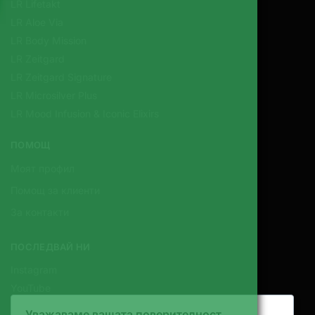
LR Lifetakt
LR Aloe Via
LR Body Mission
LR Zeitgard
LR Zeitgard Signature
LR Microsilver Plus
LR Mood Infusion & Iconic Elixirs
ПОМОЩ
Моят профил
Помощ за клиенти
За контакти
ПОСЛЕДВАЙ НИ
Instagram
YouTube
Уважаваме вашата поверителност