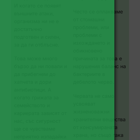
И когато се появят
Често се оплакваме
външните атаки,
от стомашни
организма ни не е
проблеми, или
достатъчно
проблеми с
подготвен и силен,
изхождането и
за да ги отблъсне.
обикновено
Това може много
причината за това е
бързо да ни повали и
нарушения баланс на
да прибегнем до
бактериите в
хапчета и дори
дебелото черво.
антибиотици. А
Червата не само
когато грижата за
усвояват
семейството и
жизненоважни
кариерата зависят от
хранителни вещества
нас, със сигурност
от консумираната
ще се чувстваме
храна, но също така
неприятно изпадайки