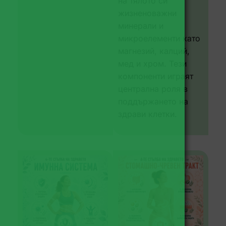
на тялото си
жизненоважни
минерали и
микроелементи като
магнезий, калций,
мед и хром. Тези
компоненти играят
централна роля в
поддържането на
здрави клетки.