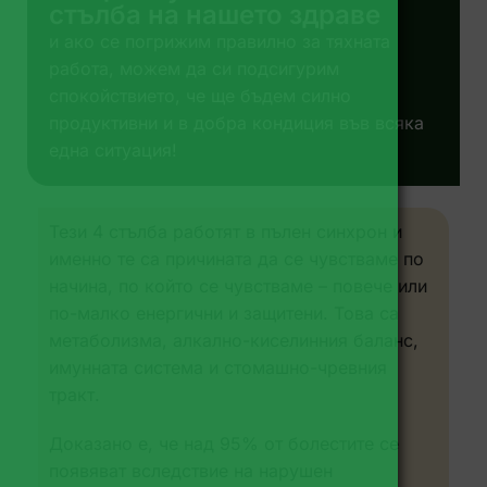
стълба на нашето здраве
и ако се погрижим правилно за тяхната
работа, можем да си подсигурим
спокойствието, че ще бъдем силно
продуктивни и в добра кондиция във всяка
една ситуация!
Тези 4 стълба работят в пълен синхрон и
именно те са причината да се чувстваме по
начина, по който се чувстваме – повече или
по-малко енергични и защитени. Това са
метаболизма, алкално-киселинния баланс,
имунната система и стомашно-чревния
тракт.
Доказано е, че над 95% от болестите се
появяват вследствие на нарушен