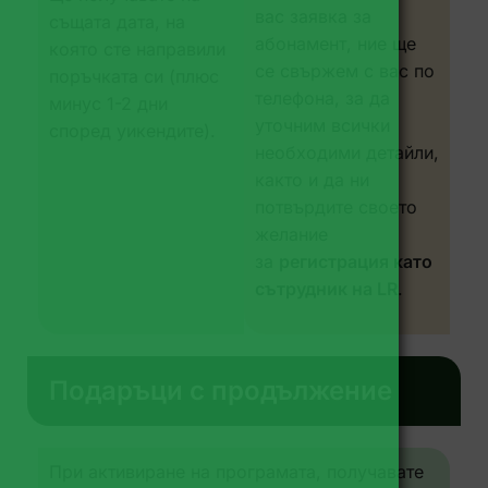
вас заявка за
същата дата, на
абонамент, ние ще
която сте направили
се свържем с вас по
поръчката си (плюс
телефона, за да
минус 1-2 дни
уточним всички
според уикендите).
необходими детайли,
както и да ни
потвърдите своето
желание
за
регистрация като
сътрудник на LR
.
Подаръци с продължение
При активиране на програмата, получавате