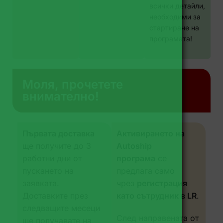
всички детайли,
необходими за
стартиране на
програмата!
Моля, прочетете
внимателно!
Първата доставка
Активирането на
ще получите до 3
Autoship
работни дни от
програма
се
пускането на
предлага само
заявката.
чрез
регистрация
Доставките през
като сътрудник в LR
.
следващите месеци
След направената от
ще получавате на