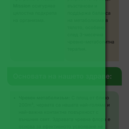
Mission
осигурява
възстанови и
цялостна подкрепа
поддържа баланса
на организма.
на метаболизма в
тялото, особено
след 3-месечна
чревно-метаболитна
терапия.
Основата на нашето здраве:
Чревен метаболизъм:
С площ от близо
200m², червата са нашата най-голяма и
най-важна контактна повърхност с
външния свят. Здравата чревна флора е
основа за ефективното усвояване на