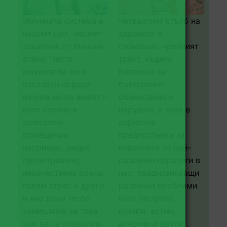
Имунната система е
Четвъртият стълб на
нашият щит, нашият
здравето е
защитник от външни
стомашно-чревният
атаки. Често
тракт, където
имунитетът ни е
балансът на
отслабен поради
бактериите
начина ни на живот –
обикновено е
като стоене в
нарушен, а това е
затворени
сериозна
помещения
предпоставка за
например, рядко
виреенето на най-
проветряване,
различни паразити в
некачествена храна,
нас, предизвикващи
голям стрес и други,
различни проблеми
и ние дори не се
като гастрити,
замисляме за това
колити, астми,
как да се подсилим.
алергии и други.