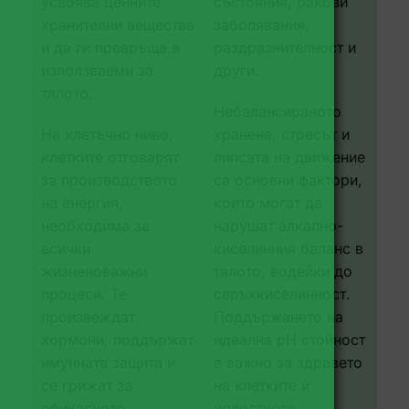
усвоява ценните
състояния, ракови
хранителни вещества
заболявания,
и да ги превръща в
раздразнителност и
използваеми за
други.
тялото.
Небалансираното
На клетъчно ниво,
хранене, стресът и
клетките отговарят
липсата на движение
за производството
са основни фактори,
на енергия,
които могат да
необходима за
нарушат алкално-
всички
киселинния баланс в
жизненоважни
тялото, водейки до
процеси. Те
свръхкиселинност.
произвеждат
Поддържането на
хормони, поддържат
идеална pH стойност
имунната защита и
е важно за здравето
се грижат за
на клетките и
ефикасното
цялостното