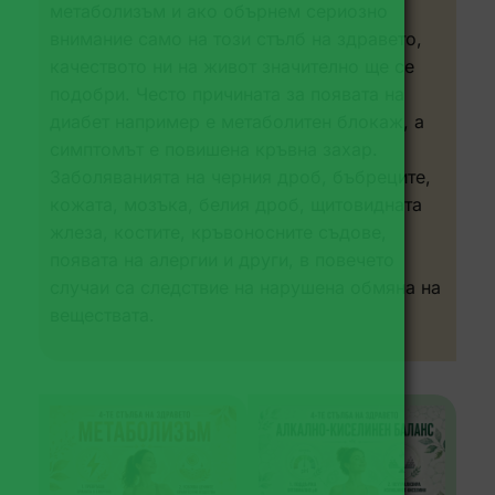
метаболизъм и ако обърнем сериозно
внимание само на този стълб на здравето,
качеството ни на живот значително ще се
подобри. Често причината за появата на
диабет например е метаболитен блокаж, а
симптомът е повишена кръвна захар.
Заболяванията на черния дроб, бъбреците,
кожата, мозъка, белия дроб, щитовидната
жлеза, костите, кръвоносните съдове,
появата на алергии и други, в повечето
случаи са следствие на нарушена обмяна на
веществата.