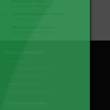
Връщане до 14 дни
14 дни право на връщане
Над 100.000 доволни клиенти
в цяла Европа!
100% защитено плащане
myPOS / MasterCard / Visa
ПРАВНА ИНФОРМАЦИЯ
Общи условия
Цени и условия за доставка
Политика за бисквитки
Условия за връщане
Политика за поверителност
LR ПРОДУКТОВИ ЛИНИИ