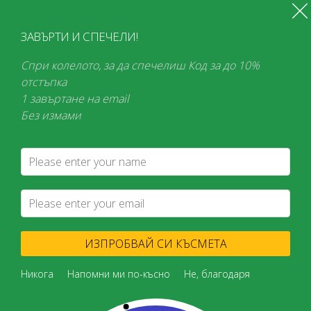
Свържете се с нас: 0876 203 111 (в работни дни от 8:30 до 17:00)
Безплатна доставка при поръчки над 100 € в България и над 150 € в
ЗАВЪРТИ И СПЕЧЕЛИ!
Европа
Спри колелото, за да спечелиш Код за до 10%
МЕНЮ
0
отстъпка
1 завъртане на email
Търсене
Без измами
Всеки месец
супер изгодни намаления!
Начало
БЛОГ
Полезно
5 Съвета как да Подсилите Имунитета си!
/
/
/
ИЗПРОБВАЙ СИ КЪСМЕТА
Никога
Напомни ми по-късно
Не, благодаря