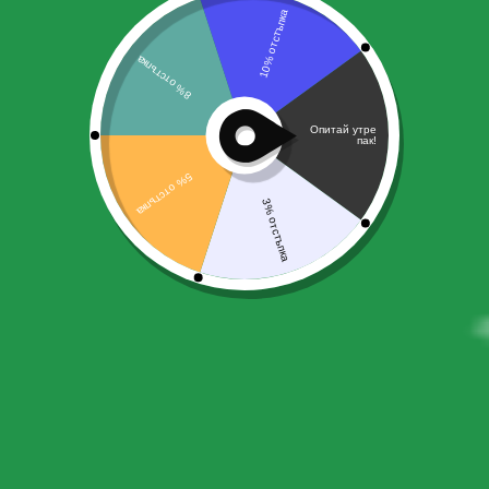
5 Съвета как да Подсилите
Имунитета си!
24.07.2026