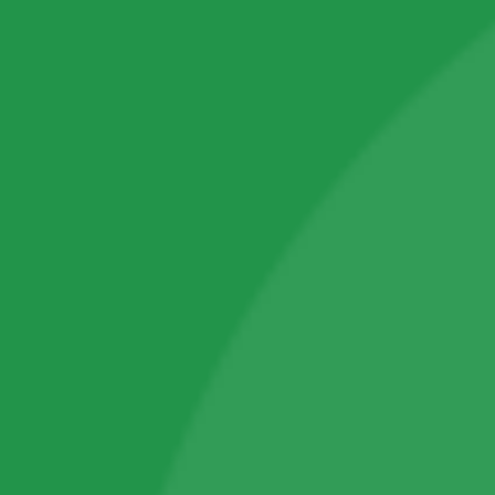
100% защитено плащане
myPOS / MasterCard / Visa
ПРАВНА ИНФОРМАЦИЯ
Общи условия
Цени и условия за доставка
Политика за бисквитки
Условия за връщане
Политика за поверителност
LR ПРОДУКТОВИ ЛИНИИ
LR Lifetakt
LR Aloe Via
LR Body Mission
LR Zeitgard