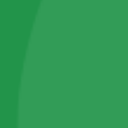
LR Zeitgard Signature
LR Microsilver Plus
LR Mood Infusion & Iconic Elixirs
ПОМОЩ
Моят профил
Помощ за клиенти
За контакти
ПОСЛЕДВАЙ НИ
Instagram
YouTube
Уважаваме вашата поверителност
КОНТАКТИ
Бисквитките ни помагат да подобрим вашето
Email
преживяване, да предоставим
Телефон
персонализирано съдържание и да
Whatsapp
анализираме трафика. Можете да изберете