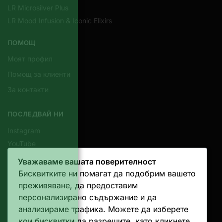
LR Microsilver Plus
LR Mood Infusion & Iconic Elixirs
ПОМОЩ
Моят профил
Помощ за клиенти
За контакти
ПОСЛЕДВАЙ НИ
Instagram
YouTube
Уважаваме вашата поверителност
КОНТАКТИ
Бисквитките ни помагат да подобрим вашето
Email
преживяване, да предоставим
Телефон
персонализирано съдържание и да
Whatsapp
анализираме трафика. Можете да изберете
кои бисквитки да разрешите, като кликнете
Viber