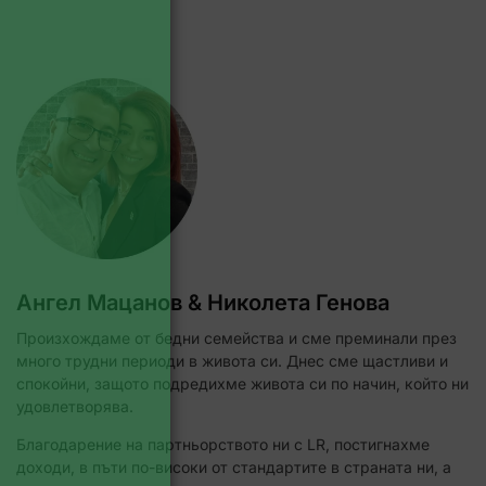
Ангел Мацанов & Николета Генова
Произхождаме от бедни семейства и сме преминали през
много трудни периоди в живота си. Днес сме щастливи и
спокойни, защото подредихме живота си по начин, който ни
удовлетворява.
Благодарение на партньорството ни с LR, постигнахме
доходи, в пъти по-високи от стандартите в страната ни, а