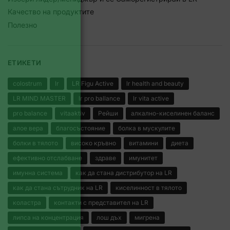
Качество на продуктите
Полезно
ЕТИКЕТИ
colostrum
lr
LR Figu Active
lr health and beauty
LR MIND MASTER
lr pro ballance
lr vita active
pro balance
vitaaktiv
Рейши
алкално-киселинен баланс
алое вера
благосъстояние
болка в мускулите
болки в тялото
високо кръвно
витамини
диета
ефективно отслабване
здраве
имунитет
имунна система
как да стана дистрибутор на LR
как да стана сътрудник на LR
киселинност в тялото
коластра
контакти с представител на LR
липса на концентрация
лош дъх
мигрена