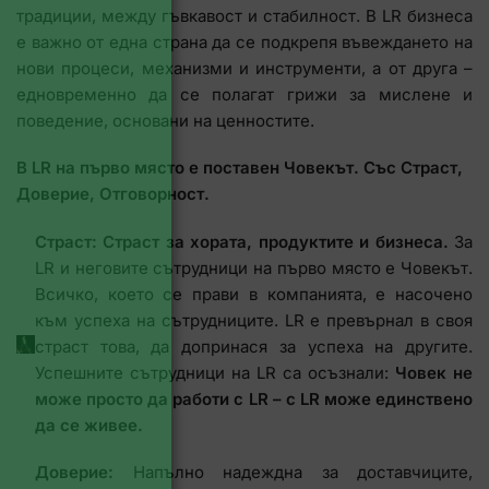
традиции, между гъвкавост и стабилност. В LR бизнеса
е важно от една страна да се подкрепя въвеждането на
нови процеси, механизми и инструменти, а от друга –
едновременно да се полагат грижи за мислене и
поведение, основани на ценностите.
В LR на първо място е поставен Човекът. Със Страст,
Доверие, Отговорност.
Страст: Страст за хората, продуктите и бизнеса.
За
LR и неговите сътрудници на първо място е Човекът.
Всичко, което се прави в компанията, е насочено
към успеха на сътрудниците. LR е превърнал в своя
страст това, да допринася за успеха на другите.
Успешните сътрудници на LR са осъзнали:
Човек не
може просто да работи с LR – с LR може единствено
да се живее.
Доверие:
Напълно надеждна за доставчиците,