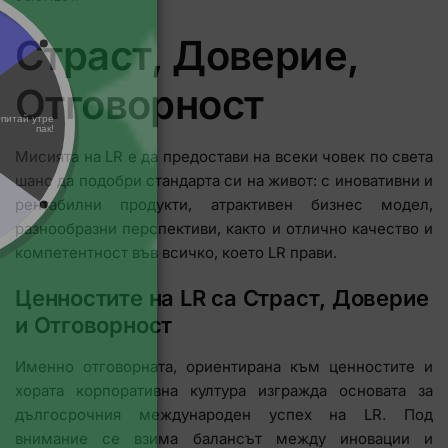
Страст, Доверие,
Отговорност
Мисията на LR е да предостави на всеки човек по света
шанс да подобри стандарта си на живот: с иновативни и
рентабилни продукти, атрактивен бизнес модел,
разнообразни перспективи, както и отлично качество и
компетентност във всичко, което LR прави.
Ценностите на LR са Страст, Доверие
и Отговорност
Именно отговорната, ориентирана към ценностите и
хората корпоративна култура изгражда основата за
дългосрочния международен успех на LR. Под
внимание се взима балансът между иновации и