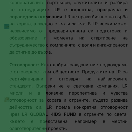
кооперативните партньори, служителите и разбира
се сътрудниците.
LR е коректна, прозрачна и
справедлива компания.
LR не прави бизнес на гърба
на хората, а заедно с тях и за тях. В LR всеки може,
независимо от предварителната си подготовка и
образование и момента на стартиране на
сътрудничество с компанията, с воля и ангажираност
да стигне до върха.
Отговорност:
Като добри граждани ние подхождаме
с отговорност към обществото. Продуктите на LR са
сертифицирани и отговарят на най-високите
стандарти. Въпреки че е световна компания, LR
мисли и в локална перспектива и чувства
отговорност за хората и страните, където развива
дейността си. LR поема конкретна отговорност
чрез
LR GLOBAL KIDS FUND
в страните по света,
където е представена, например в местни
благотворителни проекти.