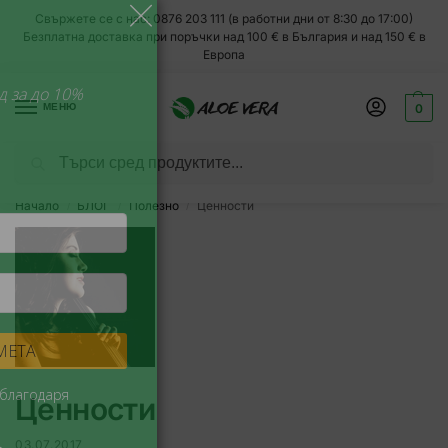
Свържете се с нас: 0876 203 111 (в работни дни от 8:30 до 17:00)
Безплатна доставка при поръчки над 100 € в България и над 150 € в
ЗАВЪРТИ И СПЕЧЕЛИ!
Европа
Спри колелото, за да спечелиш Код за до 10%
МЕНЮ
0
отстъпка
1 завъртане на email
Търсене
Без измами
Всеки месец
супер изгодни намаления!
Начало
БЛОГ
Полезно
Ценности
/
/
/
ИЗПРОБВАЙ СИ КЪСМЕТА
Никога
Напомни ми по-късно
Не, благодаря
Ценности
03.07.2017