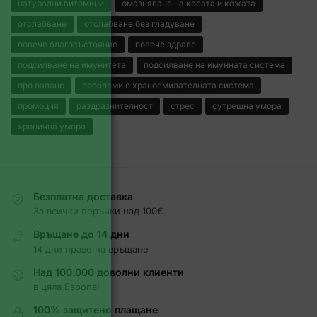
натурални витамини
омазняване на косата и кожата
отслабване
отслабване без гладуване
повече благосъстояние
повече здраве
подсилване на имунитета
подсилване на имунната система
про баланс
проблеми с храносмилателната система
промоция
раздразнителност
стрес
сутрешна умора
хронична умора
Безплатна доставка
За всички поръчки над 100€
Връщане до 14 дни
14 дни право на връщане
Над 100.000 доволни клиенти
в цяла Европа!
100% защитено плащане