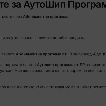
ате за АутоШип Програ
оръчате чрез
Абонаментна програма
 и за уточняване на всички детайли преди да
е вашата
Абонаментна програма от LR
за период 4 до 1
 да поръчате своята
Аутошип програма от ЛР
, свържете 
 уатсап! Ние ще ви насочим и ще отговорим на всичките
 за клиенти, които към настоящия момент нямат регист