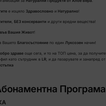
рганизации за
Натурални Продукти от Алое Вера
.
тите
е изцяло
Здравословно
и
Натурално
!
тители
,
БЕЗ консерванти
и други вредни вещества!
 във Вашия Живот
!
а Вашето
Благосъстояние
по един
Луксозен
начин!
обро здраве
още сега, и то на ТОП цена, за да получите
офил като сътрудник в
LR
, и да пазарувате и занапред от
тстъпка
 Абонаментна Програма
КА