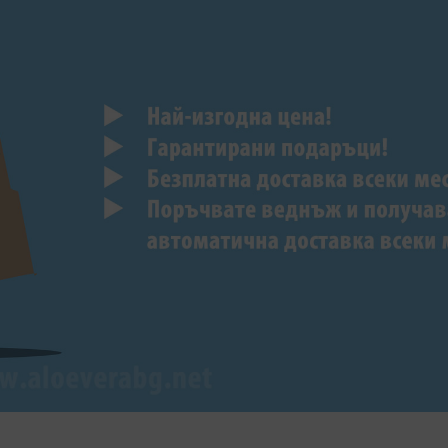
ЗАВЪРТИ И СПЕ
Спри колелото, за да спечелиш 
1 завъртане на email
Без измами