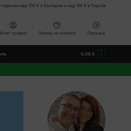
 поръчки над 100 € в България и над 150 € в Европа
Моят профил
Помощ за клиенти
Поръчка
кти
0,00
€
0