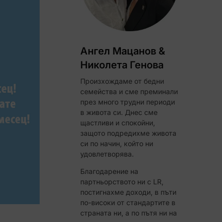
Ангел Мацанов &
Николета Генова
Произхождаме от бедни
семейства и сме преминали
през много трудни периоди
в живота си. Днес сме
щастливи и спокойни,
защото подредихме живота
ЧЕЛИ!
си по начин, който ни
удовлетворява.
Код за до 10% отстъпка
Благодарение на
партньорството ни с LR,
постигнахме доходи, в пъти
по-високи от стандартите в
страната ни, а по пътя ни на