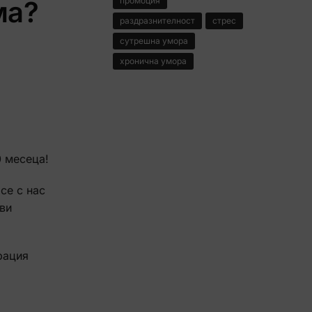
ма?
промоция
раздразнителност
стрес
сутрешна умора
хронична умора
0 месеца!
се с нас
 ви
рация