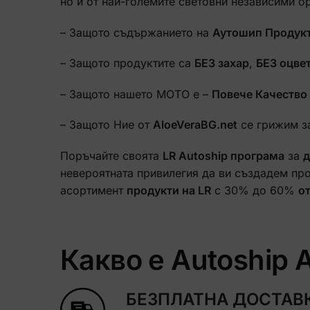
но и от най-големите световни независими о
– Защото съдържанието на
Аутошип Продук
– Защото продуктите са
БЕЗ захар
,
БЕЗ оцве
– Защото нашето МОТО е –
Повече Качество
– Защото Ние от
AloeVeraBG.net
се грижим з
Поръчайте своята
LR Autoship програма
за
д
невероятната привилегия да ви създадем пр
асортимент
продукти на LR
с 30% до 60%
о
Какво е Autoship
БЕЗПЛАТНА ДОСТАВ