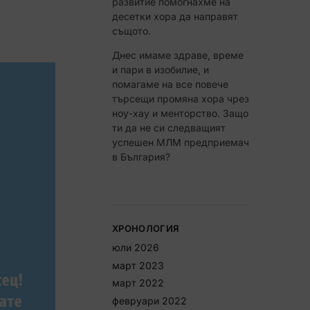
развитие помогнахме на
десетки хора да направят
същото.
Днес имаме здраве, време
 СИ КЪСМЕТА
и пари в изобилие, и
помагаме на все повече
търсещи промяна хора чрез
Не, благодаря
ноу-хау и менторство. Защо
ти да не си следващият
успешен МЛМ предприемач
в България?
ХРОНОЛОГИЯ
юли 2026
март 2023
март 2022
февруари 2022