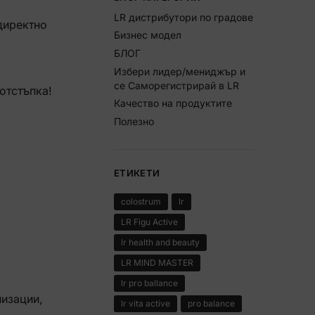
LR дистрибутори по градове
директно
Бизнес модел
БЛОГ
Избери лидер/мениджър и
се Саморегистрирай в LR
отстъпка!
Качество на продуктите
Полезно
ЕТИКЕТИ
colostrum
lr
LR Figu Active
lr health and beauty
LR MIND MASTER
lr pro ballance
низации,
lr vita active
pro balance