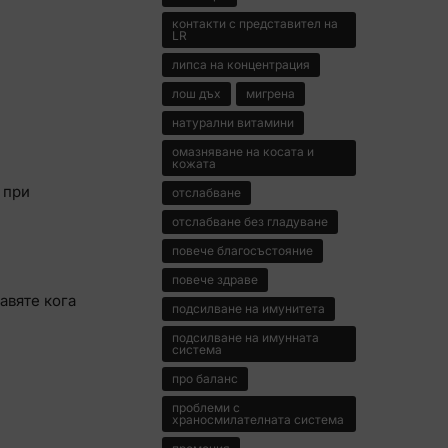
контакти с представител на
LR
липса на концентрация
лош дъх
мигрена
натурални витамини
омазняване на косата и
кожата
 при
отслабване
отслабване без гладуване
повече благосъстояние
повече здраве
авяте кога
подсилване на имунитета
подсилване на имунната
система
про баланс
проблеми с
храносмилателната система