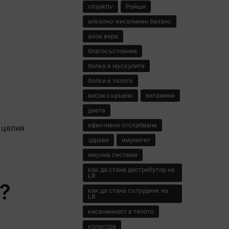
vitaaktiv
Рейши
алкално-киселинен баланс
алое вера
благосъстояние
болка в мускулите
болки в тялото
високо кръвно
витамини
диета
ефективно отслабване
 целия
здраве
имунитет
имунна система
как да стана дистрибутор на
LR
?
как да стана сътрудник на
LR
киселинност в тялото
коластра