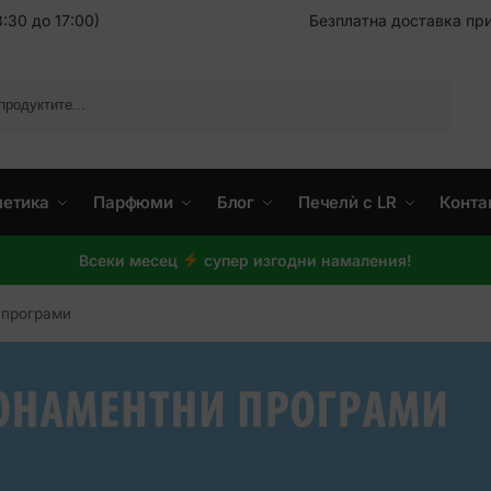
:30 до 17:00)
Безплатна доставка при
Търсене
метика
Парфюми
Блог
Печелѝ с LR
Конта
Всеки месец
супер изгодни намаления!
 програми