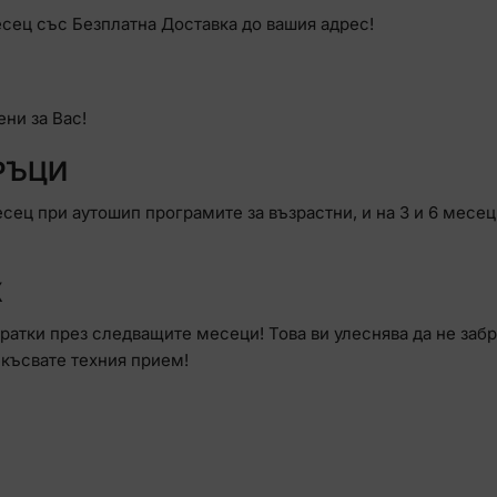
сец със Безплатна Доставка до вашия адрес!
ни за Вас!
РЪЦИ
есец при аутошип програмите за възрастни, и на 3 и 6 месец
Ж
ратки през следващите месеци! Това ви улеснява да не забр
екъсвате техния прием!