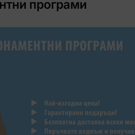
нтни програми
ИЗПРОБВАЙ
Никога
Напомни ми по-късно