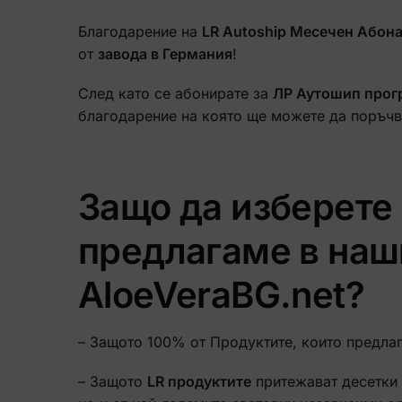
Благодарение на
LR Autoship Месечен Абон
от
завода в Германия
!
След като се абонирате за
ЛР Аутошип прог
благодарение на която ще можете да поръчв
Защо да изберете 
предлагаме в наш
AloeVeraBG.net?
– Защото 100% от Продуктите, които предла
– Защото
LR продуктите
притежават десетки