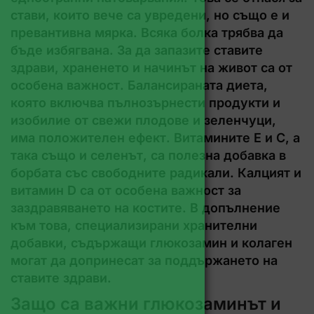
стави, които вече са увредени, но също е и
превантивна мярка. Всяка болка трябва да
бъде избягвана. За да запазите ставите
здрави, храненето и начинът на живот са от
особена важност. Балансираната диета,
която включва пълнозърнести продукти и
изобилие от свежи плодове и зеленчуци,
има положителен ефект. Витамините Е и С, а
така също и селенът, са полезна добавка в
борбата със свободните радикали. Калцият и
витамин D са от особена важност за
заздравяването на костите. В допълнение
към това, специализирани хранителни
добавки, съдържащи глюкозамин и колаген
могат да допринесат за поддържането на
ставите здрави.
Защо са важни глюкозаминът и