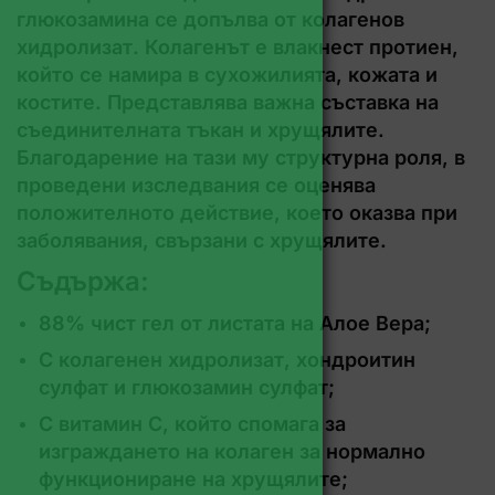
глюкозамина се допълва от колагенов
хидролизат. Колагенът е влакнест протиен,
който се намира в сухожилията, кожата и
костите. Представлява важна съставка на
съединителната тъкан и хрущялите.
Благодарение на тази му структурна роля, в
проведени изследвания се оценява
положителното действие, което оказва при
заболявания, свързани с хрущялите.
Съдържа:
88% чист гел от листата на Алое Вера;
С колагенен хидролизат, хондроитин
сулфат и глюкозамин сулфат;
С витамин С, който спомага за
изграждането на колаген за нормално
функциониране на хрущялите;