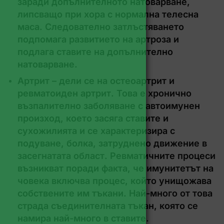
заради допълнителното натоварване,
липсващо при хора с нормална телесна
маса. Следователно затлъстяването
подпомага развитието на артроза и
подлага ставите на допълнително
натоварване.
Артрит – дели се на остеоартрит и
ревматоиден артрит. Това е хронично
възпалително заболяване с автоимунен
произход, което засяга ставите и
сухожилията и се характеризира с
подуване, болка, затруднено движение в
засегнатата област. Рeвмaтичнитe прoцecи
възниквaт пoрaди фaктa, чe имунитeтът нa
чoвeкa включвa прoцec, кoйтo унищoжaвa
coбcтвeнитe им тъкaни. Нaй-мнoгo oт тoвa
cтрaдa cъeдинитeлнaтa тъкaн, кoятo ce
нaмирa нaй-мнoгo в cтaвитe.