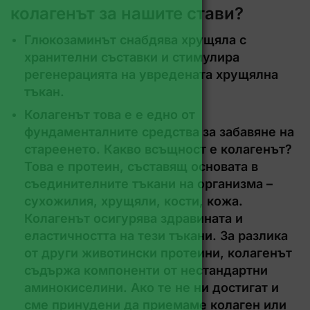
колагенът за нашите стави?
Глюкозаминът снабдява хрущяла с
хранителни съставки и стимулира
регенерацията на увредената хрущялна
тъкан.
Колагенът това е е едно от
фундаменталните средства за забавяне на
стареенето. Какво всъщност е колагенът?
Това е протеин, съставящ основата в
съединителните тъкани на организма –
сухожилия, хрущяли, кости, кожа.
Колагенът осигурява здравината и
еластичността на тези тъкани. За разлика
от други животински протеини, колагенът
съдържа компоненти от нестандартни
аминокиселини. Ако те не ни достигат и
сме принудени да приемаме колаген или