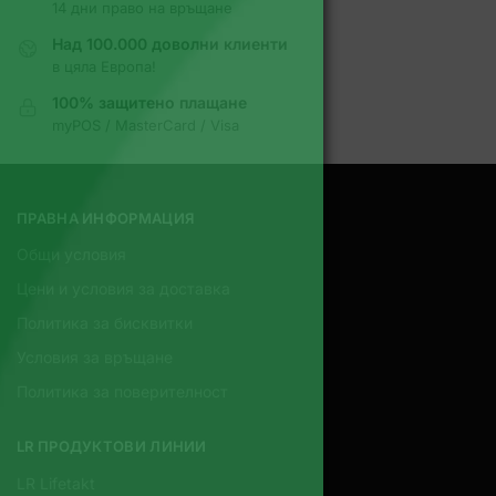
14 дни право на връщане
Над 100.000 доволни клиенти
в цяла Европа!
100% защитено плащане
myPOS / MasterCard / Visa
ПРАВНА ИНФОРМАЦИЯ
Общи условия
Цени и условия за доставка
Политика за бисквитки
Условия за връщане
Политика за поверителност
LR ПРОДУКТОВИ ЛИНИИ
LR Lifetakt