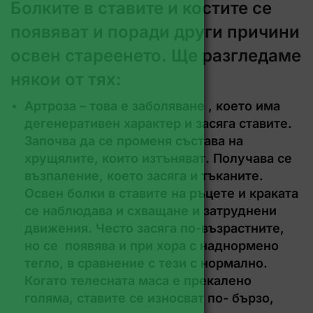
Болките в ставите и костите се
появяват и поради други причини
освен стареенето. Ще разгледаме
някои от тях:
Артроза – това е заболяване , което има
дегенеративен характер и засяга ставите.
Започва да се променя състава на
хрущялите, които изтъняват. Получава се
възпаление, което засяга и тъканите.
Освен болки в ставите на ръцете и краката
се наблюдава и схващане и затруднени
движения. Често засяга по-възрастните,
но се появява и при хора с наднормено
тегло, в сравнение с тези с нормално.
Когато телесната маса е прекалено
голяма, ставите се износват по- бързо,