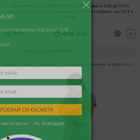
Свържете се с нас: 0876 203 111 (в работни дни от 8:30 до 17:00)
Безплатна доставка при поръчки над 100 € в България и над 150 € в
ЗАВЪРТИ И СПЕЧЕЛИ!
Европа
Спри колелото, за да спечелиш Код за до 10%
МЕНЮ
0
отстъпка
1 завъртане на email
Търсене
Без измами
Всеки месец
супер изгодни намаления!
Начало
БЛОГ
Полезно
Виж основните причини за болка в ставите. Защо е важен колагенът?
/
/
/
ИЗПРОБВАЙ СИ КЪСМЕТА
Никога
Напомни ми по-късно
Не, благодаря