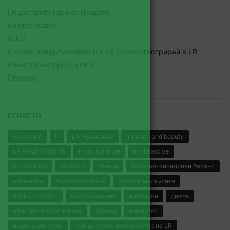
LR дистрибутори по градове
Бизнес модел
БЛОГ
Избери лидер/мениджър и се Саморегистрирай в LR
Качество на продуктите
Полезно
ЕТИКЕТИ
colostrum
lr
LR Figu Active
lr health and beauty
LR MIND MASTER
lr pro ballance
lr vita active
pro balance
vitaaktiv
Рейши
алкално-киселинен баланс
алое вера
благосъстояние
болка в мускулите
болки в тялото
високо кръвно
витамини
диета
ефективно отслабване
здраве
имунитет
имунна система
как да стана дистрибутор на LR