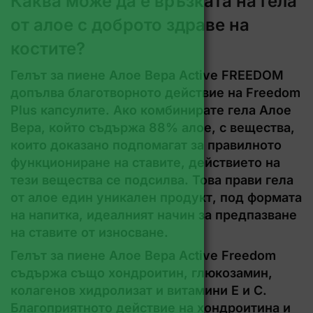
Каква може да е връзката на гела
от алое с доброто здраве на
костите?
Гелът за пиене Алое Вера Active FREEDOM
допълва благотворното действие на Freedom
Plus капсулите. Ако комбинирате гела Алое
Вера, който съдържа 88% алое, с вещества,
които доказано подпомагат за правилното
функциониране на ставите, действието на
тези вещества се подсилва. Това прави гела
от алое един уникален продукт, под формата
на напитка, идеалният начин за предпазване
на ставите от износване.
Гелът за пиене Алое Вера Active Freedom
съдържа също хондроитин, глюкозамин,
колагенов хидролизат и витамини Е и С.
Благоприятното действие на хондроитина и