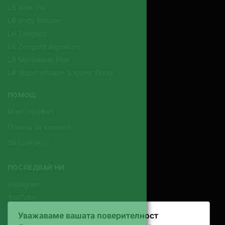
LR Aloe Via
LR Body Mission
LR Zeitgard
LR Zeitgard Signature
LR Microsilver Plus
LR Mood Infusion & Iconic Elixirs
ПОМОЩ
Моят профил
Помощ за клиенти
За контакти
ПОСЛЕДВАЙ НИ
Instagram
YouTube
Уважаваме вашата поверителност
КОНТАКТИ