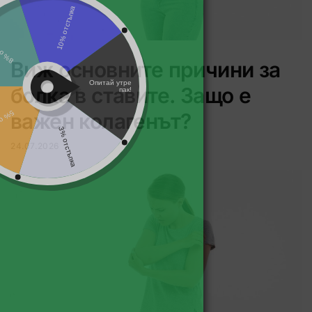
Виж основните причини за
болка в ставите. Защо е
важен колагенът?
24.07.2026