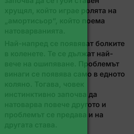
започва да се губи ставен
хрущял, който играе ролята на
„амортисьор“, който поема
натоварванията.
Най-напред се появяват болките
в коленете. Те се дължат най-
вече на ошипяване. Проблемът
винаги се появява само в едното
коляно. Тогава, човек
инстинктивно започва да
натоварва повече другото и
проблемът се предава и на
другата става.