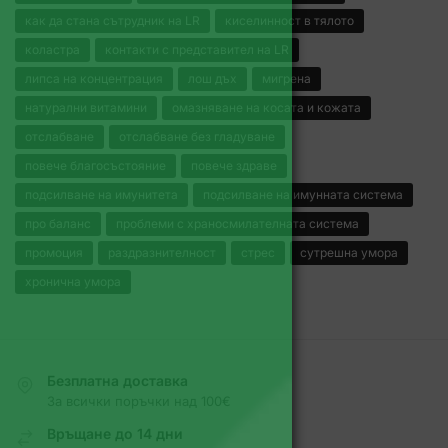
как да стана сътрудник на LR
киселинност в тялото
коластра
контакти с представител на LR
липса на концентрация
лош дъх
мигрена
натурални витамини
омазняване на косата и кожата
отслабване
отслабване без гладуване
повече благосъстояние
повече здраве
подсилване на имунитета
подсилване на имунната система
про баланс
проблеми с храносмилателната система
промоция
раздразнителност
стрес
сутрешна умора
хронична умора
Безплатна доставка
За всички поръчки над 100€
Връщане до 14 дни