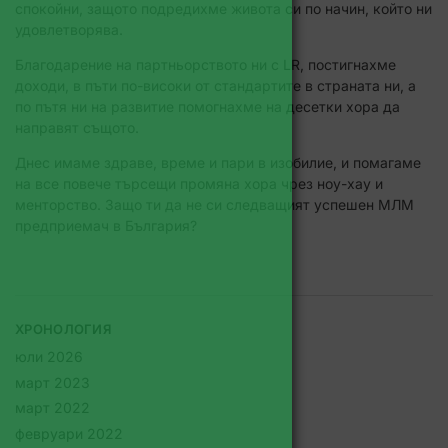
спокойни, защото подредихме живота си по начин, който ни
удовлетворява.
Благодарение на партньорството ни с LR, постигнахме
доходи, в пъти по-високи от стандартите в страната ни, а
по пътя ни на развитие помогнахме на десетки хора да
направят същото.
Днес имаме здраве, време и пари в изобилие, и помагаме
на все повече търсещи промяна хора чрез ноу-хау и
менторство. Защо ти да не си следващият успешен МЛМ
предприемач в България?
ХРОНОЛОГИЯ
юли 2026
март 2023
март 2022
февруари 2022