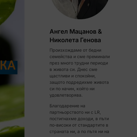
Ангел Мацанов &
Николета Генова
Произхождаме от бедни
семейства и сме преминали
през много трудни периоди
в живота си. Днес сме
щастливи и спокойни,
защото подредихме живота
ЧЕЛИ!
си по начин, който ни
удовлетворява.
Код за до 10% отстъпка
Благодарение на
партньорството ни с LR,
постигнахме доходи, в пъти
по-високи от стандартите в
страната ни, а по пътя ни на