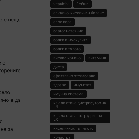
vitaaktiv
Рейши
алкално-киселинен баланс
е е нещо
алое вера
благосъстояние
болка в мускулите
болки в тялото
високо кръвно
витамини
 от
диета
корените
ефективно отслабване
здраве
имунитет
село
имунна система
имо е да
как да стана дистрибутор на
LR
как да стана сътрудник на
LR
я
киселинност в тялото
не за
коластра