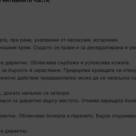
о интимните части.
та, при рани, ухапвания от насекоми, изгаряния.
 нощния крем. Същото се прави и за дехидратирана и у
се директно. Облекчава сърбежа и успокоява кожата.
 за бързото й зарастване. Придърпва краищата на отво
ефикасно действие предварително може да се напръска с
, докато напълно се затвори.
анася се директно върху мястото. Отнема парещата болк
иректно. Облекчава болката и паренето. Бързо отшумява
се директно