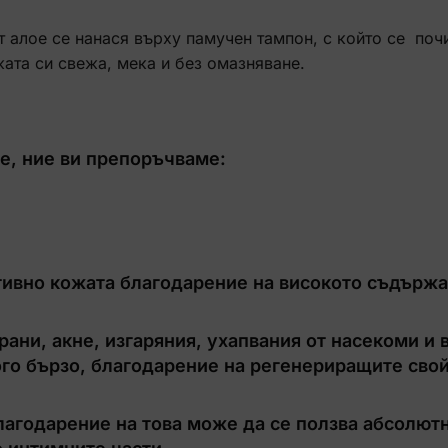
т алое се нанася върху памучен тампон, с който се поч
ата си свежа, мека и без омазняване.
ое, ние ви препоръчваме:
тивно кожата благодарение на високото съдържа
ани, акне, изгаряния, ухапвания от насекоми и 
го бързо, благодарение на регенериращите свой
лагодарение на това може да се ползва абсолют