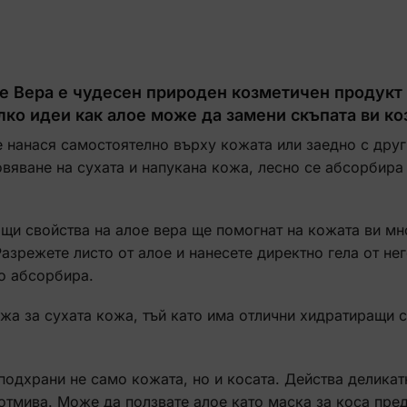
е Вера е чудесен природен козметичен продукт 
лко идеи как алое може да замени скъпата ви ко
е нанася самостоятелно върху кожата или заедно с друг
яване на сухата и напукана кожа, лесно се абсорбира 
ащи свойства на алое вера ще помогнат на кожата ви мн
азрежете листо от алое и нанесете директно гела от не
го абсорбира.
рижа за сухата кожа, тъй като има отлични хидратиращи 
подхрани не само кожата, но и косата. Действа деликат
 отмива. Може да ползвате алое като маска за коса пре