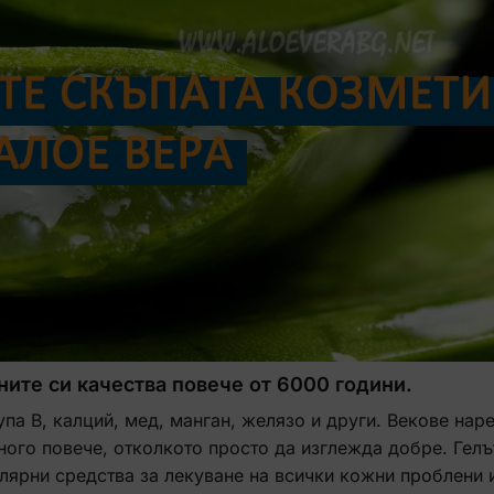
ните си качества повече от 6000 години.
рупа В, калций, мед, манган, желязо и други. Векове нар
ного повече, отколкото просто да изглежда добре. Гелът
улярни средства за лекуване на всички кожни проблени 