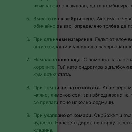
измиването с шампоан, да го комбинирате
Вместо пяна за бръснене
. Ако имате чув
обичайно за вас, определено трябва да п
При слънчеви изгаряния
. Гелът от алое 
антиоксиданти и успокоява зачервената к
Намалява косопада
. С помощта на алое 
корените. Тъй като хидратира в дълбочин
към връхчетата.
При тъмни петна по кожата
. Алое вера 
мляко, лимонов сок, за избледняване на 
се прилага поне няколко седмици.
При ухапване от комари
.
Сърбежът и възп
чудесно. Нанесете директно върху засегн
хладина.