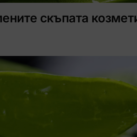
мените скъпата козмет
ИЗПРОБВАЙ
Никога
Напомни ми по-късно