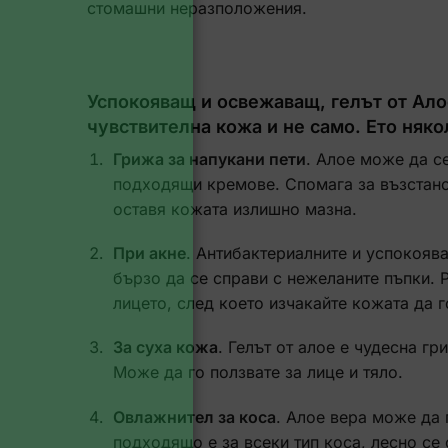
стомашни неразположения.
Успокояващ и освежаващ, гелът от Ало
чувствителна кожа и не само. Ето няко
Грижа за напукани пети
. Алое може да с
подходящи кремове. Спомага за възстанов
оставя кожата излишно мазна.
При акне
. Антибактериалните и успокояв
бързо да се справи с нежеланите пъпки. Р
лицето, след което изчакайте кожата да 
За суха кожа
. Гелът от алое е чудесна г
Може да го ползвате за лице и тяло.
Овлажнител за коса
. Алое вера може да 
подходящо е за всеки тип коса, лесно се