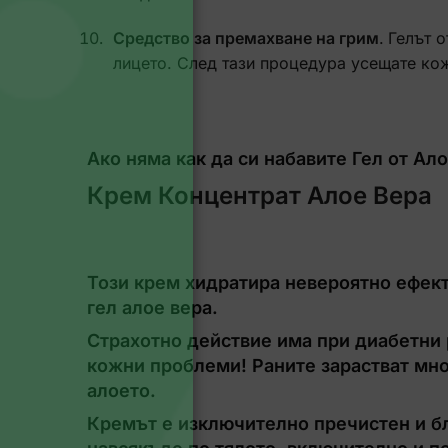
Средство за премахване на грим
.
Гелът о
лицето. След тази процедура усещате кож
Ако няма как да си набавите Гел от Ал
Крем Концентрат Алое Вера
Този крем хидратира невероятно ефек
гел алое вера.
Страхотно действие има при диабетни р
кожни проблеми! Раните зарастват мно
алоето.
Кремът е изключително пречистен и б