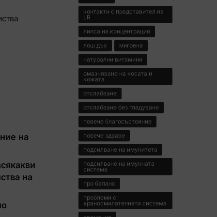
контакти с представител на
иства
LR
липса на концентрация
лош дъх
мигрена
натурални витамини
омазняване на косата и
кожата
отслабване
отслабване без гладуване
повече благосъстояние
ние на
повече здраве
подсилване на имунитета
всякакви
подсилване на имунната
система
ства на
про баланс
проблеми с
храносмилателната система
но