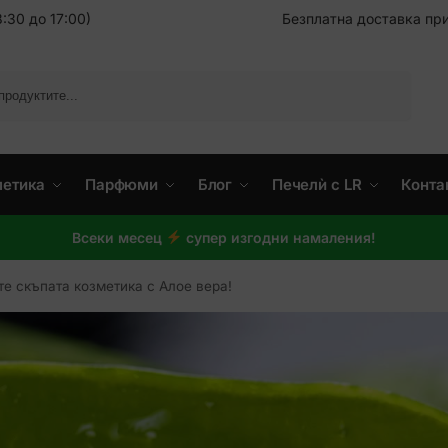
:30 до 17:00)
Безплатна доставка при
Търсене
метика
Парфюми
Блог
Печелѝ с LR
Конта
Всеки месец
супер изгодни намаления!
те скъпата козметика с Алое вера!