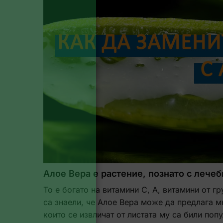
Алое Вера е растение, познато с лечеб
То е богато на витамини С, А, витамини от г
са знаели, че Алое Вера може да предлага м
които се извличат от листата му са били поп