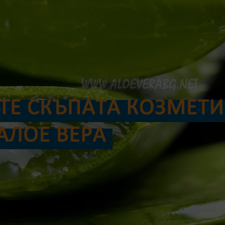
ЗАВЪРТИ И СПЕ
Спри колелото, за да спечелиш 
1 завъртане на email
Без измами