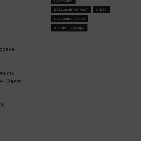
промоция
раздразнителност
стрес
сутрешна умора
хронична умора
морена
рените
ъс Спрей
а,