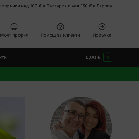
 поръчки над 100 € в България и над 150 € в Европа
Моят профил
Помощ за клиенти
Поръчка
кти
0,00
€
0