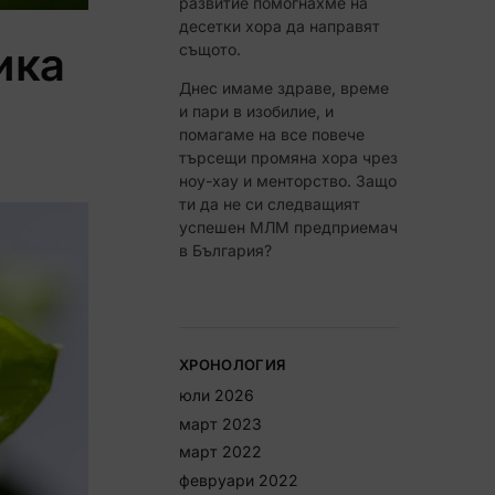
развитие помогнахме на
десетки хора да направят
ика
същото.
Днес имаме здраве, време
 СИ КЪСМЕТА
и пари в изобилие, и
помагаме на все повече
търсещи промяна хора чрез
Не, благодаря
ноу-хау и менторство. Защо
ти да не си следващият
успешен МЛМ предприемач
в България?
ХРОНОЛОГИЯ
юли 2026
март 2023
март 2022
февруари 2022