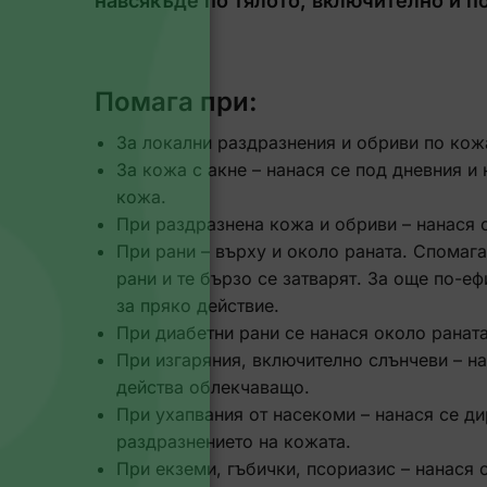
навсякъде по тялото, включително и п
Помага при:
За локални раздразнения и обриви по кожа
За кожа с акне – нанася се под дневния и
кожа.
При раздразнена кожа и обриви – нанася 
При рани – върху и около раната. Спомага
рани и те бързо се затварят. За още по-
за пряко действие.
При диабетни рани се нанася около раната
При изгаряния, включително слънчеви – н
действа облекчаващо.
При ухапвания от насекоми – нанася се д
раздразнението на кожата.
При eкземи, гъбички, псориазис – нанася 