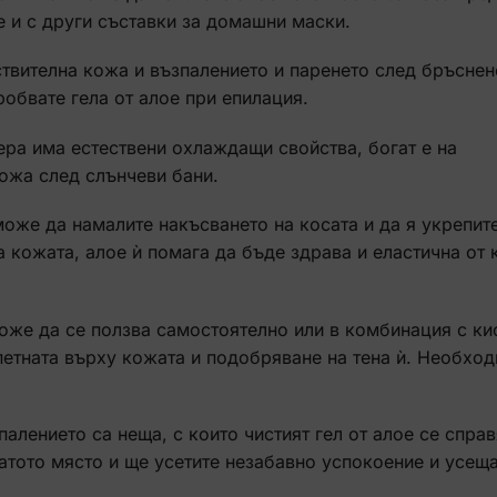
 и с други съставки за домашни маски.
ствителна кожа и възпалението и паренето след бръснен
робвате гела от алое при епилация.
вера има естествени охлаждащи свойства, богат е на
ожа след слънчеви бани.
може да намалите накъсването на косата и да я укрепите
а кожата, алое ѝ помага да бъде здрава и еластична от 
може да се ползва самостоятелно или в комбинация с ки
петната върху кожата и подобряване на тена ѝ. Необход
алението са неща, с които чистият гел от алое се справ
атото място и ще усетите незабавно успокоение и усеща