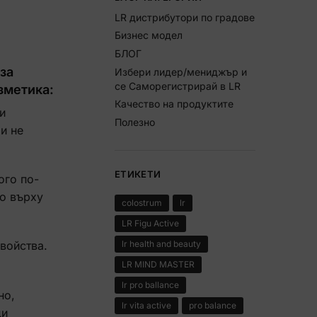
LR дистрибутори по градове
Бизнес модел
БЛОГ
за
Избери лидер/мениджър и
се Саморегистрирай в LR
зметика:
Качество на продуктите
и
Полезно
и не
ЕТИКЕТИ
ого по-
го върху
colostrum
lr
LR Figu Active
lr health and beauty
свойства.
LR MIND MASTER
lr pro ballance
но,
lr vita active
pro balance
ди