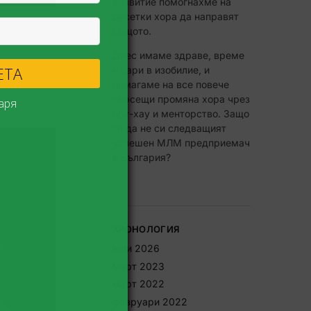
развитие помогнахме на
десетки хора да направят
същото.
Днес имаме здраве, време
 СИ КЪСМЕТА
и пари в изобилие, и
помагаме на все повече
търсещи промяна хора чрез
Не, благодаря
ноу-хау и менторство. Защо
ти да не си следващият
успешен МЛМ предприемач
в България?
ХРОНОЛОГИЯ
юли 2026
март 2023
март 2022
февруари 2022