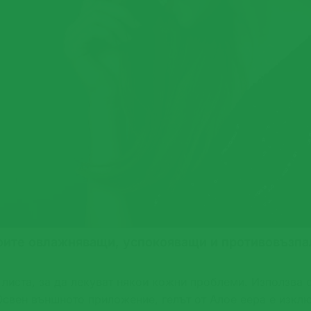
воите овлажняващи, успокояващи и противовъзп
 листа, за да лекуват някои кожни проблеми. Използва 
 Освен външното приложение, гелът от Алое еера е изкл