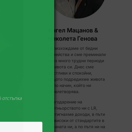
Ангел Мацанов &
Николета Генова
Произхождаме от бедни
семейства и сме преминали
през много трудни периоди
в живота си. Днес сме
щастливи и спокойни,
защото подредихме живота
ЧЕЛИ!
си по начин, който ни
удовлетворява.
Код за до 10% отстъпка
Благодарение на
партньорството ни с LR,
постигнахме доходи, в пъти
по-високи от стандартите в
страната ни, а по пътя ни на