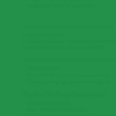
предпазва косата от накъсване
Aloe Vera NutriRepair Шампоан за коса
УКРЕПВА косата!
Почиства я нежно и укрепва всеки един к
МОЩНО хидратира косата и скалпа!
Aloe Vera NutriRepair Балсам за нежна 
Повече мекота
По-добро подхранване на всеки косъм
Изглаждане на повърхността на косъма
Aloe Vera NutriRepair Маска за коса
Ще заздрави косата!
Ще я защитава от накъсване!
Ще я подхранва и възстановява в дълбочи