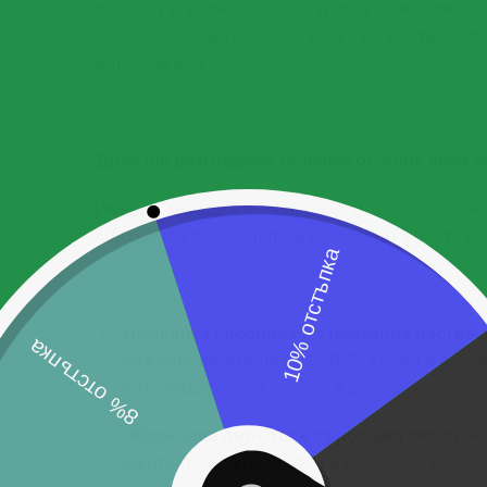
полезен и за пиене. Той е пълен с витамини,
Консумирайки го, човек може да постигне ба
детоксикира.
Днес ще разгледаме ползите от Алое вера за
Именно заради състава си – протеини, множес
подхранва фоликулите и в резултат косата е 
Намалява косопада и стимулира растежа
важните витамини C, E, B12, холин и фол
като подхранват косата в дълбочина.
Облекчава пърхота и сърбящия скалп.
Ал
мъртвите кожни клетки и намалява омазня