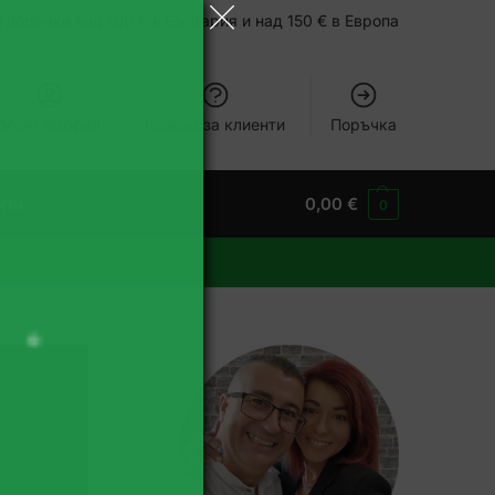
 поръчки над 100 € в България и над 150 € в Европа
Моят профил
Помощ за клиенти
Поръчка
кти
0,00
€
0