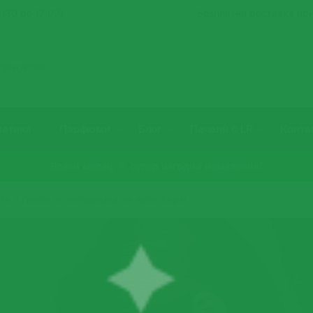
:30 до 17:00)
Безплатна доставка при
Търсене
метика
Парфюми
Блог
Печелѝ с LR
Конта
Всеки месец
супер изгодни намаления!
те 3 Ползи от Употребата на Алое Вера!