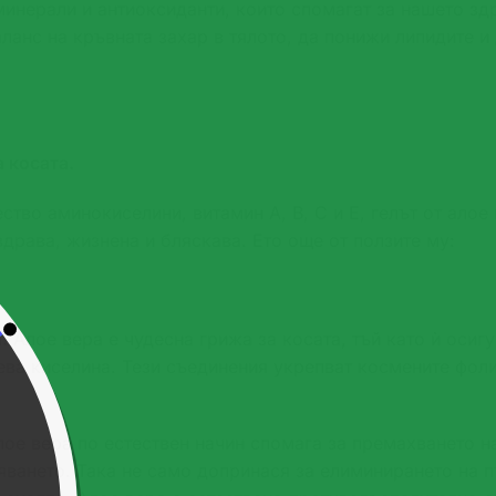
 минерали и антиоксиданти, които спомагат за нашето зд
ланс на кръвната захар в тялото, да понижи липидите и 
 косата.
тво аминокиселини, витамин А, В, С и Е, гелът от алое
здрава, жизнена и бляскава. Ето още от ползите му:
.
Алое вера е чудесна грижа за косата, тъй като ѝ осиг
иева киселина. Тези съединения укрепват космените фоли
ое вера по естествен начин спомага за премахването н
ването. Така не само допринася за елиминирането на п