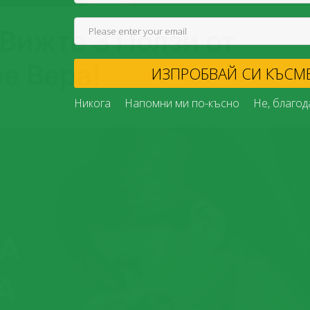
 Вижте 3 Ползи от
е Вера!
ИЗПРОБВАЙ
Никога
Напомни ми по-късно