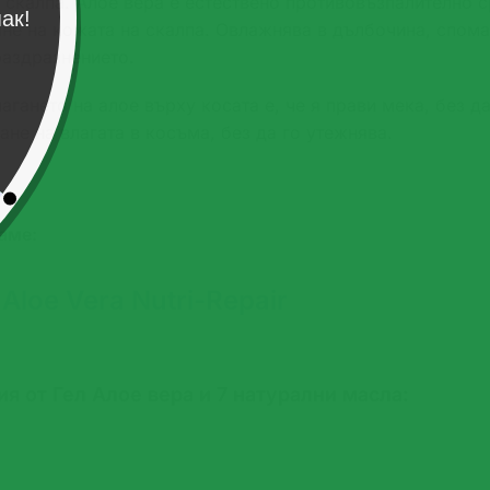
 скалпа. Алое вера е естествено противовъзпалително с
не на кожата на скалпа. Овлажнява в дълбочина, спома
раздразнението.
гането на алое върху косата е, че я прави мека, без да
не на влагата в косъма, без да го утежнява.
аме:
Aloe Vera Nutri-Repair
я от Гел Алое вера и 7 натурални масла: