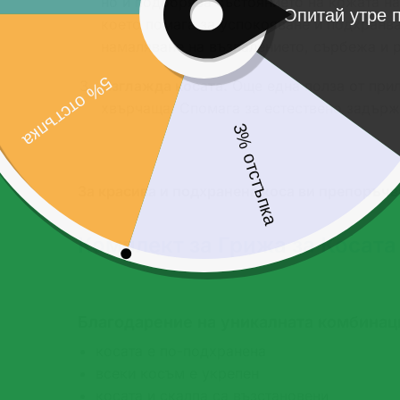
но и подобрява състоянието на кожата на
което помага за успокояване и подхранва
намаляване на възпалението, сърбежа и 
Изглажда косата.
Още една полза от прила
хвърчаща. Спомага за естествено задържа
За красива и подхранена коса ви препоръчв
Комплект за Грижа за Косата 
Благодарение на уникалната комбинаци
косата е по-подхранена
всеки косъм е укрепен
косата и скалпа са възстановени