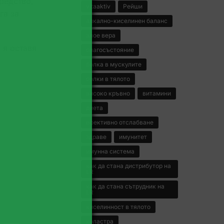
редство,
vitaaktiv
Рейши
га за
алкално-киселинен баланс
алое вера
 я оставя
благосъстояние
болка в мускулите
болки в тялото
високо кръвно
витамини
диета
ефективно отслабване
здраве
имунитет
имунна система
как да стана дистрибутор на
LR
как да стана сътрудник на
LR
киселинност в тялото
коластра