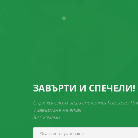
ЗАВЪРТИ И СПЕ
Спри колелото, за да спечелиш 
1 завъртане на email
Без измами