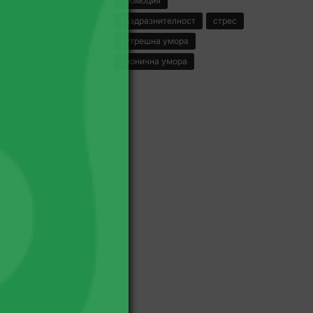
промоция
раздразнителност
стрес
сутрешна умора
хронична умора