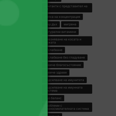
контакти с представител на
LR
липса на концентрация
лош дъх
мигрена
натурални витамини
омазняване на косата и
кожата
отслабване
отслабване без гладуване
повече благосъстояние
повече здраве
подсилване на имунитета
подсилване на имунната
система
про баланс
проблеми с
храносмилателната система