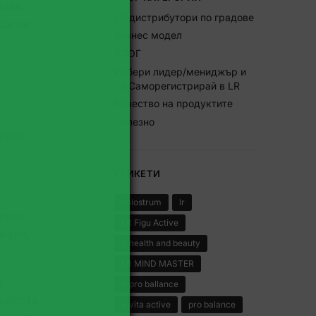
раве.
LR дистрибутори по градове
да се
Бизнес модел
БЛОГ
Избери лидер/мениджър и
се Саморегистрирай в LR
Качество на продуктите
Полезно
 вера
ЕТИКЕТИ
colostrum
lr
урява
LR Figu Active
кули,
lr health and beauty
LR MIND MASTER
а
lr pro ballance
ърхота,
lr vita active
pro balance