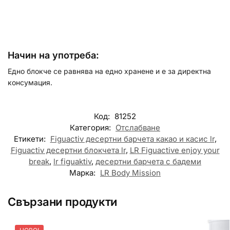
Начин на употреба:
Едно блокче се равнява на едно хранене и е за директна
консумация.
Код:
81252
Категория:
Отслабване
Етикети:
Figuactiv десертни барчета какао и касис lr
,
Figuactiv десертни блокчета lr
,
LR Figuactive enjoy your
break
,
lr figuaktiv
,
десертни барчета с бадеми
Марка:
LR Body Mission
Свързани продукти