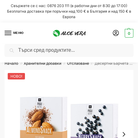
Свържете се с нас: 0876 203 111 (в работни дни от 8:30 до 17:00)
Безплатна доставка при поръчки над 100 € в България и над 150 € в
Европа
МЕНЮ
0
Търсене
Всеки месец
супер изгодни намаления!
Начало
Хранителни добавки
Отслабване
Десертни Барчета Enjoy Your Break с вкус на Какао и Касис или Какао и Бадеми, Двоен комплект, Свободен избор, LR Figuactive
/
/
/
НОВО!