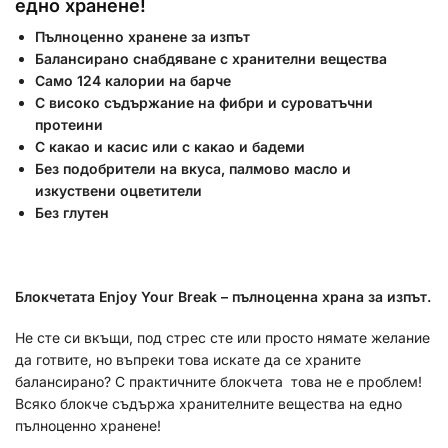
едно хранене!
Пълноценно хранене за изпът
Балансирано снабдяване с хранителни вещества
Само 124 калории на барче
С високо съдържание на фибри и суроватъчни
протеини
С какао и касис или с какао и бадеми
Без подобрители на вкуса, палмово масло и
изкуствени оцветители
Без глутен
Блокчетата Enjoy Your Break
– пълноценна храна за изпът.
Не сте си вкъщи, под стрес сте или просто нямате желание
да готвите, но въпреки това искате да се храните
балансирано? С практичните блокчета това не е проблем!
Всяко блокче съдържа хранителните вещества на едно
пълноценно хранене!