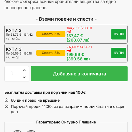
блокче съдържа всички хранителни вещества за едно
пълноценно хранене.
- Вземи повече и спести -
144,70 € (283.01
КУПИ 2
лв)
КУПИ
Спести 5%
По
68,73 € (134.42
137,47 €
лв)
за бр.
(268.87 лв)
217,05 € (424.51
КУПИ 3
лв)
КУПИ
Спести 8%
По
66,56 € (130.18
199,69 €
лв)
за бр.
(390.56 лв)
Добавяне в количката
Безплатна доставка при поръчки над 100€
60 дни право на връщане
Поръчай преди 14:30, за да изпратим поръчката ти в същия
ден
Гарантирано Сигурно Плащане