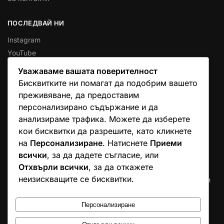
ПОСЛЕДВАЙ НИ
Instagram
YouTube
Уважаваме вашата поверителност
КОНТАКТИ
Бисквитките ни помагат да подобрим вашето
Email
преживяване, да предоставим
Телефон
персонализирано съдържание и да
Whatsapp
анализираме трафика. Можете да изберете
Viber
кои бисквитки да разрешите, като кликнете
на
Персонализиране
. Натиснете
Приеми
НАД 100 000 ДОВОЛНИ КЛИЕНТИ В ЦЯЛА ЕВРОПА
всички
, за да дадете съгласие, или
Отхвърли всички
, за да откажете
Над 96% от нашите потребители ни оценяват с 5 звезди
неизискващите се бисквитки.
продуктите на LR от Aloeverabg.net. Доверието на стотици
хиляди семейства е нашата най-голяма награда и
доказателство за качеството, което предоставяме.
Персонализиране
Aloeverabg.net е сайт на независим представител на LR!