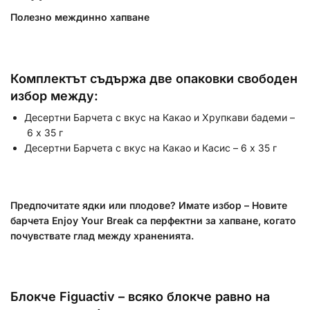
Полезно междинно хапване
Комплектът съдържа две опаковки свободен
избор между:
Десертни Барчета с вкус на Какао и Хрупкави бадеми –
6 х 35 г
Десертни Барчета с вкус на Какао и Касис – 6 х 35 г
Предпочитате ядки или плодове? Имате избор – Новите
барчета Enjoy Your Break са перфектни за хапване, когато
почувствате глад между храненията.
Блокче Figuactiv – всяко блокче равно на