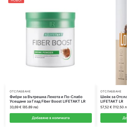
НОВО!
ОТСЛАБВАНЕ
ОТСЛАБВАНЕ
Фибри за Вътрешна Лекота и По-Слабо
Шейк за Отсла
Усещане за Глад Fiber Boost LIFETAKT LR
LIFETAKT LR
33,69 € (65.89 лв)
57,52 € (112.50 л
Добавяне в количката
До