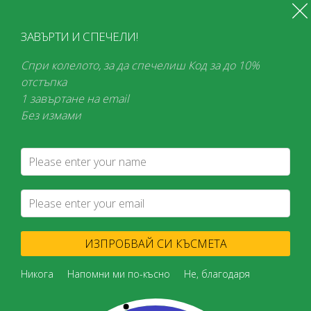
Свържете се с нас: 0876 203 111 (в работни дни от 8:30 до 17:00)
Безплатна доставка при поръчки над 100 € в България и над 150 € в
ЗАВЪРТИ И СПЕЧЕЛИ!
Европа
Спри колелото, за да спечелиш Код за до 10%
МЕНЮ
0
отстъпка
1 завъртане на email
Търсене
Без измами
Всеки месец
супер изгодни намаления!
Начало
Хранителни добавки
Отслабване
Доматена Супа за Отслабване Figuactiv Juicy Tomato LIFETAKT LR
/
/
/
ИЗПРОБВАЙ СИ КЪСМЕТА
Никога
Напомни ми по-късно
Не, благодаря