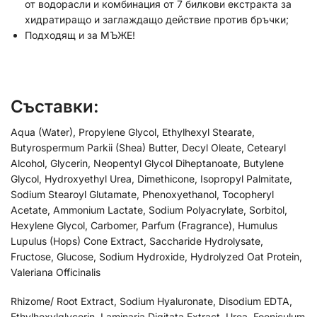
от водорасли и комбинация от 7 билкови екстракта за
хидратиращо и заглаждащо действие против бръчки;
Подходящ и за МЪЖЕ!
Съставки
:
Aqua (Water), Propylene Glycol, Ethylhexyl Stearate,
Butyrospermum Parkii (Shea) Butter, Decyl Oleate, Cetearyl
Alcohol, Glycerin, Neopentyl Glycol Diheptanoate, Butylene
Glycol, Hydroxyethyl Urea, Dimethicone, Isopropyl Palmitate,
Sodium Stearoyl Glutamate, Phenoxyethanol, Tocopheryl
Acetate, Ammonium Lactate, Sodium Polyacrylate, Sorbitol,
Hexylene Glycol, Carbomer, Parfum (Fragrance), Humulus
Lupulus (Hops) Cone Extract, Saccharide Hydrolysate,
Fructose, Glucose, Sodium Hydroxide, Hydrolyzed Oat Protein,
Valeriana Officinalis
Rhizome/ Root Extract, Sodium Hyaluronate, Disodium EDTA,
Ethylhexylglycerin, Laminaria Digitata Extract, Urea, Foeniculum