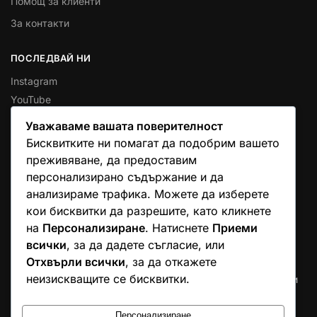
Помощ за клиенти
За контакти
ПОСЛЕДВАЙ НИ
Instagram
YouTube
Уважаваме вашата поверителност
КОНТАКТИ
Бисквитките ни помагат да подобрим вашето
Email
преживяване, да предоставим
Телефон
персонализирано съдържание и да
Whatsapp
анализираме трафика. Можете да изберете
Viber
кои бисквитки да разрешите, като кликнете
на
Персонализиране
. Натиснете
Приеми
НАД 100 000 ДОВОЛНИ КЛИЕНТИ В ЦЯЛА ЕВРОПА
всички
, за да дадете съгласие, или
Отхвърли всички
, за да откажете
Над 96% от нашите потребители ни оценяват с 5 звезди
неизискващите се бисквитки.
продуктите на LR от Aloeverabg.net. Доверието на стотици
хиляди семейства е нашата най-голяма награда и
доказателство за качеството, което предоставяме.
Персонализиране