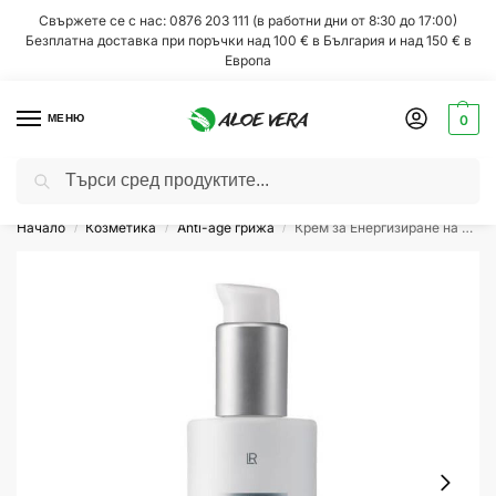
Свържете се с нас: 0876 203 111 (в работни дни от 8:30 до 17:00)
Безплатна доставка при поръчки над 100 € в България и над 150 € в
Европа
за до 10%
МЕНЮ
0
Търсене
Всеки месец
супер изгодни намаления!
Начало
Козметика
Anti-age грижа
Крем за Енергизиране на Изтощената Кожа на Лицето Power Lift Zeitgard LR
/
/
/
ТА
агодаря