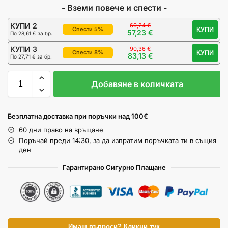
- Вземи повече и спести -
КУПИ 2
60,24
€
КУПИ
Спести 5%
57,23
€
По
28,61
€
за бр.
КУПИ 3
90,36
€
КУПИ
Спести 8%
83,13
€
По
27,71
€
за бр.
Добавяне в количката
Безплатна доставка при поръчки над 100€
60 дни право на връщане
Поръчай преди 14:30, за да изпратим поръчката ти в същия
ден
Гарантирано Сигурно Плащане
Имаш въпроси? Кликни тук