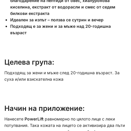
благодарение на пептиди от овес, хиалуронова
киселина, екстракт от водорасли и смес от седем
билкови екстракта
Идеален за изпът – ползва се сутрин и вечер
Подходящ е за жени и за мъже над 20-годишна
възраст
Целева група:
Подходящ за жени и мъже след 20-годишна възраст. За
суха и/или взискателна кожа
Начин на приложение:
Нанесете
PowerLift
равномерно по цялото лице с леки
потупвания. Така кожата на лицето се активизира два пъти