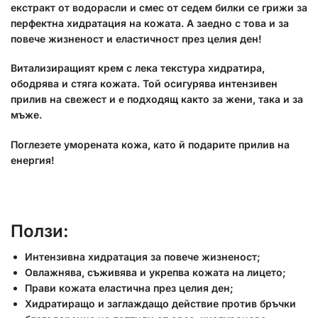
екстракт от водорасли и смес от седем билки се грижи за
перфектна хидратация на кожата. А заедно с това и за
повече жизненост и еластичност през целия ден!
Витализиращият крем с лека текстура хидратира,
ободрява и стяга кожата. Той осигурява интензивен
прилив на свежест и е подходящ както за жени, така и за
мъже.
Поглезете уморената кожа, като й подарите прилив на
енергия!
Ползи:
Интензивна хидратация за повече жизненост;
Овлажнява, съживява и укрепва кожата на лицето;
Прави кожата еластична през целия ден;
Хидратиращо и заглаждащо действие против бръчки