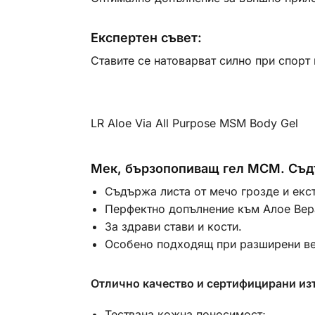
Експертен съвет:
Ставите се натоварват силно при спорт
LR Aloe Via All Purpose MSM Body Gel
Мек, бързопопиващ гел МСМ. Съдъ
Съдържа листа от мечо грозде и екст
Перфектно допълнение към Алое Вер
За здрави стави и кости.
Особено подходящ при разширени ве
Отлично качество и сертифицирани из
Тествана кожна поносимост;