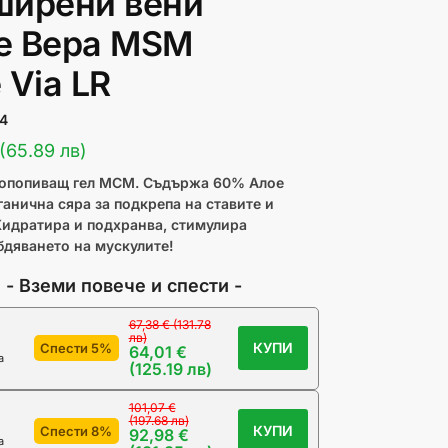
ширени вени
е Вера MSM
 Via LR
4
(65.89 лв)
зопопиващ гел МСМ. Съдържа 60% Алое
ганична сяра за подкрепа на ставите и
Хидратира и подхранва, стимулира
дяването на мускулите!
!
- Вземи повече и спести -
67,38 € (131.78
0% отстъпка
лв)
КУПИ
Спести 5%
64,01 €
а
(125.19 лв)
101,07 €
(197.68 лв)
КУПИ
Спести 8%
92,98 €
а