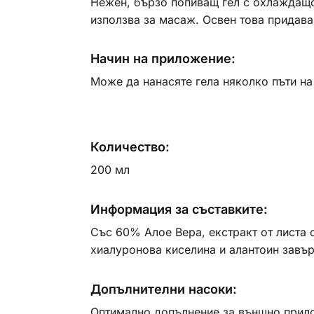
Нежен, бързо попиващ гел с охлаждащо
използва за масаж. Освен това придава
Начин на приложение:
Може да нанасяте гела няколко пъти на
Количество:
200 мл
Информация за съставките:
Със 60% Алое Вера, екстракт от листа
хиалуронова киселина и алантоин завър
Допълнителни насоки:
Оптимално допълнение за външно прилож