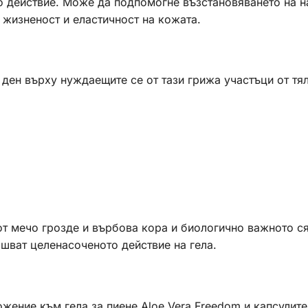
 действие. Може да подпомогне възстановяването на на
 жизненост и еластичност на кожата.
 ден върху нуждаещите се от тази грижа участъци от тя
 от мечо грозде и върбова кора и биологично важното 
шват целенасоченото действие на гела.
ение към гела за пиене Aloe Vera Freedom и капсулите