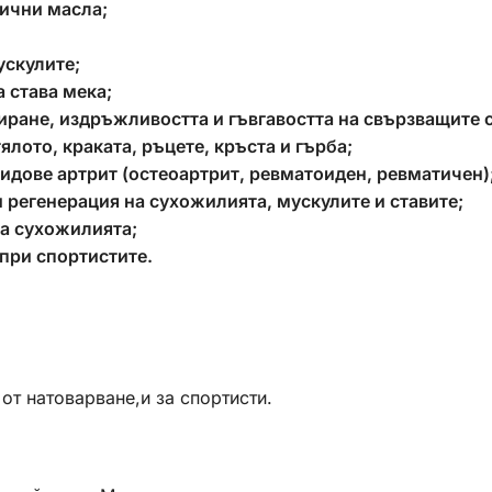
рични масла;
ускулите;
 става мека;
ране, издръжливостта и гъвгавостта на свързващите с
лото, краката, ръцете, кръста и гърба;
идове артрит (остеоартрит, ревматоиден, ревматичен)
 регенерация на сухожилията, мускулите и ставите;
на сухожилията;
 при спортистите.
от натоварване,и за спортисти.