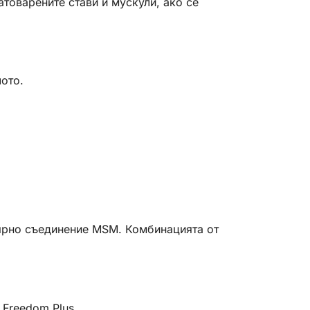
товарените стави и мускули, ако се
лото.
сярно съединение MSM. Комбинацията от
 Freedom Plus.