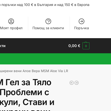
 поръчки над 100 € в България и над 150 € в Европа
Моят профил
Помощ за клиенти
Поръчка
кти
0,00
€
0
зширени вени Алое Вера MSM Aloe Via LR
 Гел за Тяло
 Проблеми с
кули, Стави и