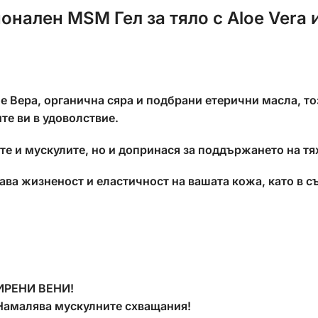
онален MSM Гел за тяло с Aloe Vera 
е Вера, органична сяра и подбрани етерични масла, т
те ви в удоволствие.
ите и мускулите, но и допринася за поддържането на т
ава жизненост и еластичност на вашата кожа, като в 
ИРЕНИ ВЕНИ!
Намалява мускулните схващания!