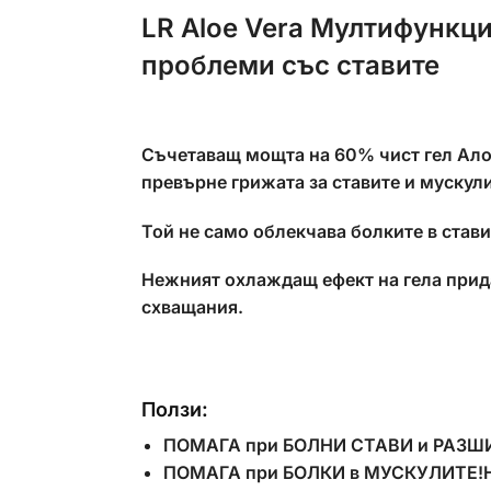
LR Aloe Vera Мултифункци
проблеми със ставите
Съчетаващ мощта на 60% чист гел Ало
превърне грижата за ставите и мускули
Той не само облекчава болките в став
Нежният охлаждащ ефект на гела прид
схващания.
Ползи:
ПОМАГА при БОЛНИ СТАВИ и РАЗШ
ПОМАГА при БОЛКИ в МУСКУЛИТЕ!