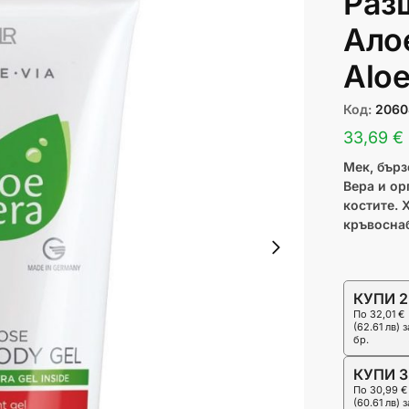
Раз
Ало
Aloe
Код:
2060
33,69 € 
Мек, бър
Вера и ор
костите. 
кръвоснаб
ЗАВЪРТИ И СПЕЧЕЛИ
КУПИ 2
Спри колелото, за да спечелиш Код за до 1
По
32,01 €
1 завъртане на email
(62.61 лв)
з
бр.
Без измами
КУПИ 3
По
30,99 €
(60.61 лв)
з