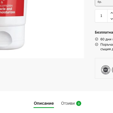
бр.
ИЗПРОБВАЙ СИ КЪС
Безплатна
Никога
Напомни ми по-късно
Не, благ
60 дни
Поръчай
същия 
Описание
Отзиви
0