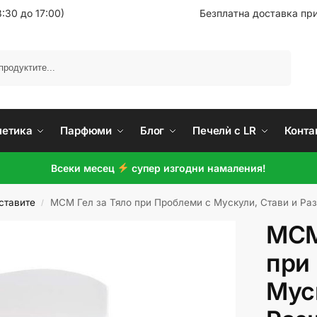
:30 до 17:00)
Безплатна доставка при
Търсене
метика
Парфюми
Блог
Печелѝ с LR
Конта
Всеки месец
супер изгодни намаления!
ставите
МСМ Гел за Тяло при Проблеми с Мускули, Стави и Ра
/
МСМ
при
Мус