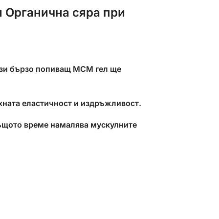
и Органична сяра при
ози бързо попиващ МСМ гел ще
яхната еластичност и издръжливост.
същото време намалява мускулните