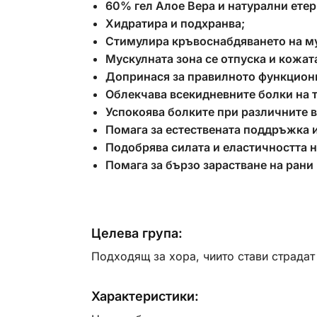
60% гел Алое Вера и натурални ете
Хидратира и подхранва;
Стимулира кръвоснабдяването на м
Мускулната зона се отпуска и кожата
Допринася за правилното функциони
Облекчава всекидневните болки на тя
Успокоява болките при различните в
Помага за естествената поддръжка и
Подобрява силата и еластичността 
Помага за бързо зарастване на рани
Целева група:
Подходящ за хора, чиито стави страдат 
Характеристики: