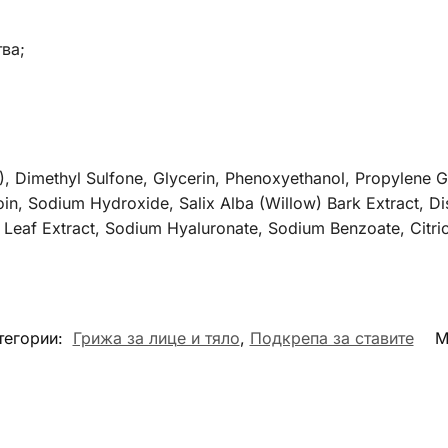
ва;
, Dimethyl Sulfone, Glycerin, Phenoxyethanol, Propylene G
in, Sodium Hydroxide, Salix Alba (Willow) Bark Extract, Di
) Leaf Extract, Sodium Hyaluronate, Sodium Benzoate, Citri
тегории:
Грижа за лице и тяло
,
Подкрепа за ставите
М