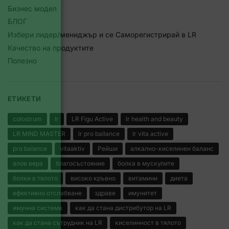
Бизнес модел
БЛОГ
Избери лидер/мениджър и се Саморегистрирай в LR
Качество на продуктите
Полезно
ЕТИКЕТИ
colostrum
lr
LR Figu Active
lr health and beauty
LR MIND MASTER
lr pro ballance
lr vita active
pro balance
vitaaktiv
Рейши
алкално-киселинен баланс
алое вера
благосъстояние
болка в мускулите
болки в тялото
високо кръвно
витамини
диета
ефективно отслабване
здраве
имунитет
имунна система
как да стана дистрибутор на LR
как да стана сътрудник на LR
киселинност в тялото