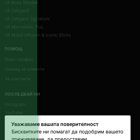
LR Body Mission
LR Zeitgard
LR Zeitgard Signature
LR Microsilver Plus
LR Mood Infusion & Iconic Elixirs
ПОМОЩ
Моят профил
Помощ за клиенти
За контакти
ПОСЛЕДВАЙ НИ
Instagram
YouTube
Уважаваме вашата поверителност
КОНТАКТИ
Бисквитките ни помагат да подобрим вашето
Email
преживяване, да предоставим