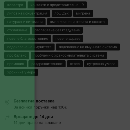
коластра
контакти с представител на LR
липса на концентрация
лош дъх
мигрена
натурални витамини
омазняване на косата и кожата
отслабване
отслабване без гладуване
повече благосъстояние
повече здраве
подсилване на имунитета
подсилване на имунната система
про баланс
проблеми с храносмилателната система
промоция
раздразнителност
стрес
сутрешна умора
хронична умора
Безплатна доставка
За всички поръчки над 100€
Връщане до 14 дни
14 дни право на връщане