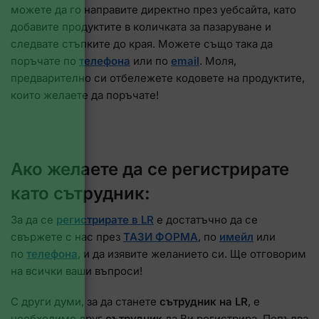
можете да го направите директно през уебсайта, като
добавите продуктите в количката за пазаруване и
следвате стъпките до края. Можете също така да
поръчате по
телефона
или по
email
. Моля,
предварително си отбележете кодовете на продуктите,
които желаете да поръчате!
Ако желаете да се регистрирате
като сътрудник:
За да се
регистрирате в LR
е достатъчно да се
свържете с нас през
ТАЗИ ФОРМА
, по
имейл
или
по
телефона
, и да изявите желанието си. Ще отговорим
на всички ваши въпроси!
С други думи, за да станете
сътрудник на LR
, е
необходимо друг
сътрудник
да Ви регистрира. Попълва