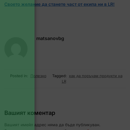
Своето желание да станете част от екипа ни в LR!
matsanovbg
Posted in:
Полезно
Tagged:
как да поръчам продукти на
LR
Вашият коментар
Вашият имейл адрес няма да бъде публикуван.