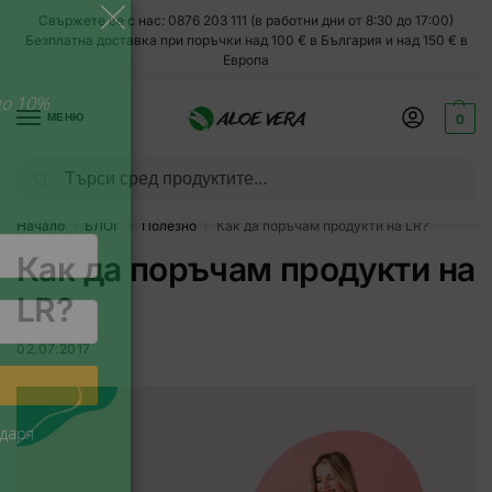
Свържете се с нас: 0876 203 111 (в работни дни от 8:30 до 17:00)
Безплатна доставка при поръчки над 100 € в България и над 150 € в
ЗАВЪРТИ И СПЕЧЕЛИ!
Европа
Спри колелото, за да спечелиш Код за до 10%
МЕНЮ
0
отстъпка
1 завъртане на email
Търсене
Без измами
Всеки месец
супер изгодни намаления!
Начало
БЛОГ
Полезно
Как да поръчам продукти на LR?
/
/
/
Как да поръчам продукти на
LR?
02.07.2017
ИЗПРОБВАЙ СИ КЪСМЕТА
Никога
Напомни ми по-късно
Не, благодаря