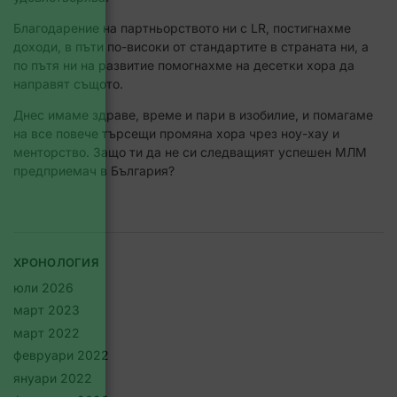
Благодарение на партньорството ни с LR, постигнахме
доходи, в пъти по-високи от стандартите в страната ни, а
по пътя ни на развитие помогнахме на десетки хора да
направят същото.
Днес имаме здраве, време и пари в изобилие, и помагаме
на все повече търсещи промяна хора чрез ноу-хау и
менторство. Защо ти да не си следващият успешен МЛМ
предприемач в България?
ХРОНОЛОГИЯ
юли 2026
март 2023
март 2022
февруари 2022
януари 2022