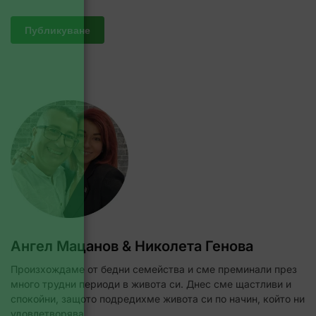
Ангел Мацанов & Николета Генова
Произхождаме от бедни семейства и сме преминали през
много трудни периоди в живота си. Днес сме щастливи и
спокойни, защото подредихме живота си по начин, който ни
удовлетворява.