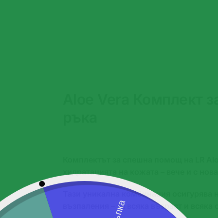
Aloe Vera Комплект з
ръка
Комплектът за спешна помощ на LR Alo
хидратацията на кожата – вече и с нов
Тази уникална комбинация осигурява н
възпаления – за всяка възраст и всяка 