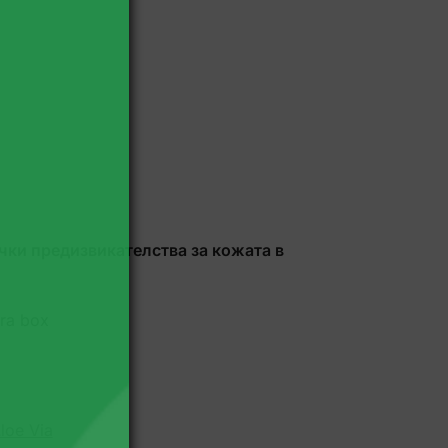
чки предизвикателства за кожата в
ra box
loe Via