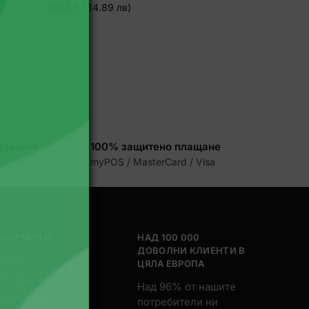
17,84 € (34.89 лв)
клиенти
100% защитено плащане
myPOS / MasterCard / Visa
КОНТАКТИ
НАД 100 000
ДОВОЛНИ КЛИЕНТИ В
Email
ЦЯЛА ЕВРОПА
Телефон
Над 96% от нашите
Whatsapp
потребители ни