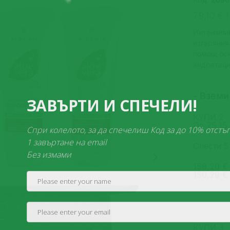
79,10 € 
Интензивн
изгаряния
помощ оси
хидратаци
- Вземи
ЗАВЪРТИ И СПЕ
КУПИ 2
По
75,15
Спри колелото, за да спечелиш 
1 завъртане на email
Спести 
Без измами
158,20 €
150,29 €
КУПИ 3