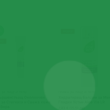
3%
НОВО!
ВО!
 ЗА ЛИЦЕ И ТЯЛО
ГРИЖА ЗА ЛИЦЕ И ТЯЛО
ършенстващ Околоочен
Хидратиращ Балсам за Ме
 за Стегната и Свежа кожа
Гладки Устни Aloe Via LR
 Вера
7,93 € (15.51 лв)