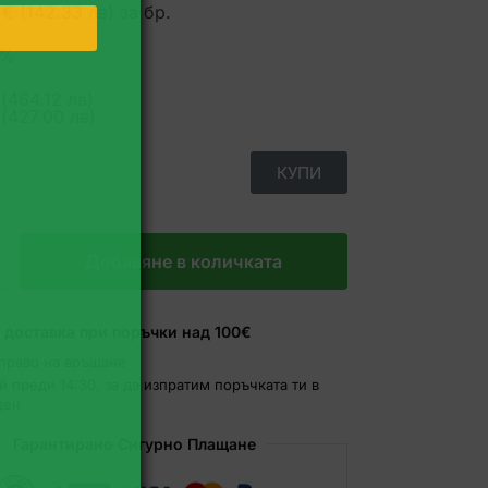
 € (142.33 лв)
за бр.
 СИ КЪСМЕТА
8%
Не, благодаря
(464.12 лв)
 (427.00 лв)
КУПИ
Добавяне в количката
 доставка при поръчки над 100€
 право на връщане
 преди 14:30, за да изпратим поръчката ти в
ден
Гарантирано Сигурно Плащане