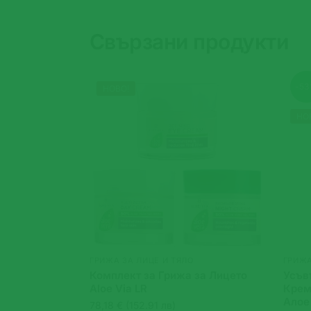
Свързани продукти
-5
НОВО!
НО
ГРИЖА ЗА ЛИЦЕ И ТЯЛО
ГРИЖА
Комплект за Грижа за Лицето
Усъв
Aloe Via LR
Крем
Алое
78,18 € (152.91 лв)