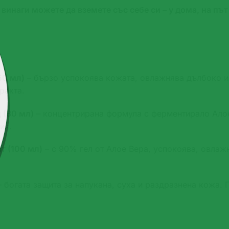
 винаги можете да вземете със себе си – у дома, на път
50 мл)
– бързо успокоява кожата, овлажнява дълбоко и
ракта.
 (30 мл)
– концентрирана формула с ферментирало Алое
ия.
т (100 мл)
– с 90% гел от Алое Вера, успокоява, овлаж
 богата защита за напукана, суха и раздразнена кожа.