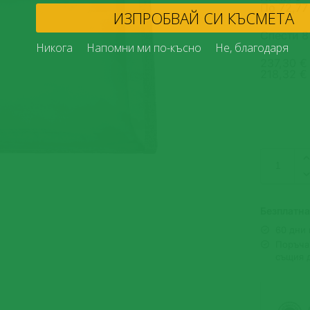
По
72,77
ИЗПРОБВАЙ
Спести 
Никога
Напомни ми по-късно
237,30 € 
218,32 €
Безплатна
60 дни
Поръчай
същия 