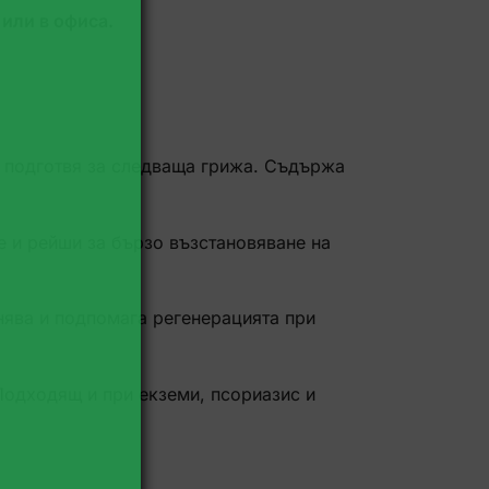
 или в офиса.
 подготвя за следваща грижа. Съдържа
 и рейши за бързо възстановяване на
нява и подпомага регенерацията при
 Подходящ и при екземи, псориазис и