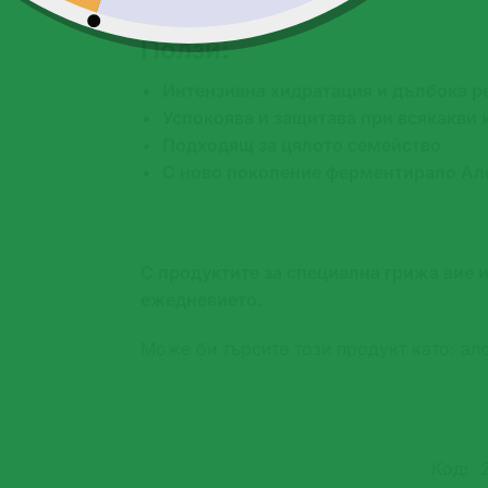
Ползи:
Интензивна хидратация и дълбока р
Успокоява и защитава при всякакви
Подходящ за цялото семейство
С ново поколение ферментирало Ало
С продуктите за специална грижа вие 
ежедневието.
Може би търсите този продукт като: ало
Код: