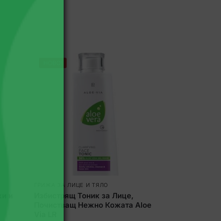
НОВО!
ГРИЖА ЗА ЛИЦЕ И ТЯЛО
ки и
Избистрящ Тоник за Лице,
Почистващ Нежно Кожата Aloe
Via LR