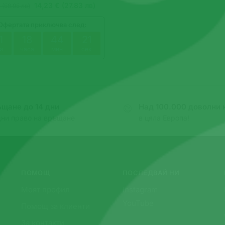
14,23 € (27.83 лв)
 (58.95 лв)
Офертата приключва след:
1
18
44
20
и
часа
мин
сек
щане до 14 дни
Над 100.000 доволни 
дни право на връщане
в цяла Европа!
ПОМОЩ
ПОСЛЕДВАЙ НИ
Моят профил
Instagram
YouTube
Помощ за клиенти
За контакти