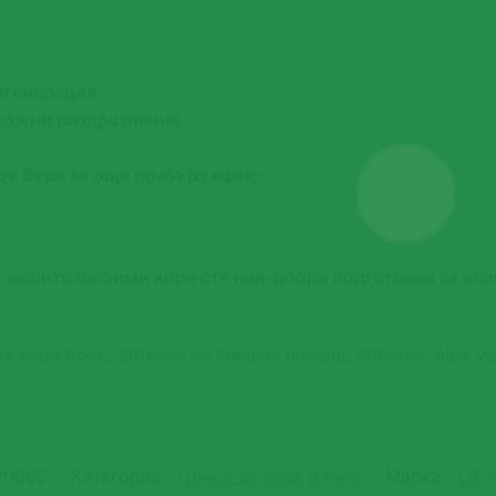
егенерация
 кожни раздразнения
е Вера за още по-бърз ефек
т
и вашите любими хора сте най-добре подготвени за вси
е вера бокс, аптечка за спешна помощ, аптечка, aloe ve
20905
Категория:
Грижа за лице и тяло
Марка:
LR A