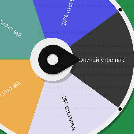
Сега в практична и стилна чанта, която
Комплектът съдържа:
Aloe Vera Спрей за спешна помощ (1
83% гел Алое Вера и 12 билкови екст
Aloe Vera Крем-гел за спешна помощ
малки зони, охлузвания и раздразнен
Aloe Vera Хидратиращ гел-концентра
изгаряния, ухапвания и акне.
Aloe Vera Крем с прополис (100 мл)
–
загрубели участъци.