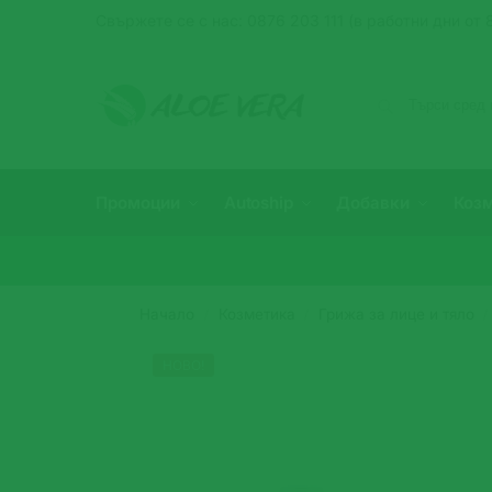
Свържете се с нас: 0876 203 111 (в работни дни от 8
Промоции
Autoship
Добавки
Коз
Начало
Козметика
Грижа за лице и тяло
/
/
/
НОВО!