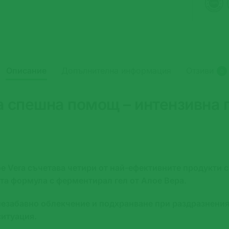
Описание
Допълнителна информация
Отзиви
0
а спешна помощ – интензивна 
e Vera съчетава четири от най-ефективните продукти 
ата формула с ферментирал гел от Алое Вера.
езабавно облекчение и подхранване при раздразнения,
ситуация.