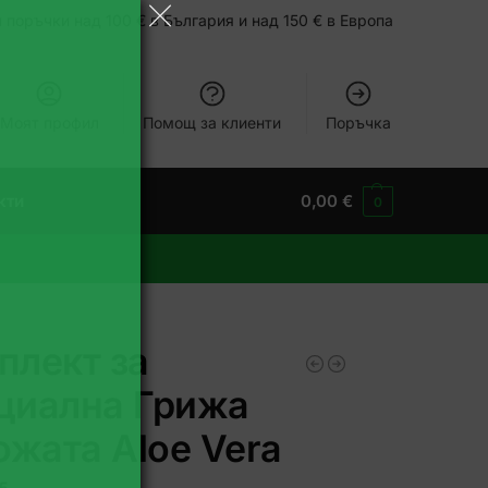
 поръчки над 100 € в България и над 150 € в Европа
Моят профил
Помощ за клиенти
Поръчка
кти
0,00
€
0
плект за
циална Грижа
ожата Aloe Vera
5