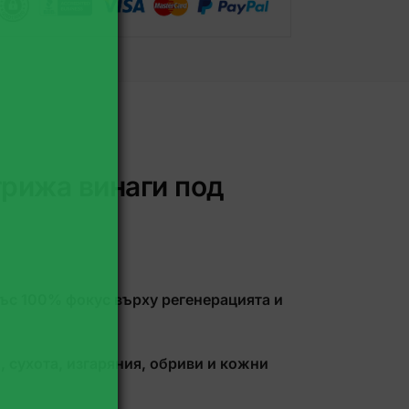
грижа винаги под
със 100% фокус върху регенерацията и
 сухота, изгаряния, обриви и кожни