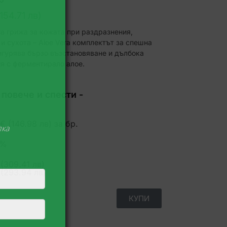
(154.71 лв)
а грижа за кожата при раздразнения,
 и сухота – Aloe Vera комплектът за спешна
гурява бързо възстановяване и дълбока
я с ферментирало алое.
 повече и спести -
ЧЕЛИ!
 € (146.98 лв)
за бр.
Код за до 10% отстъпка
5%
 (309.41 лв)
 (293.94 лв)
КУПИ