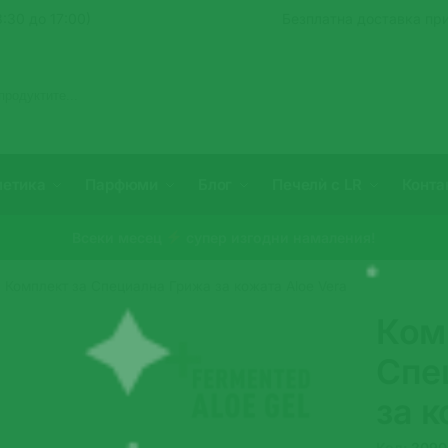
:30 до 17:00)
Безплатна доставка при
Търсене
метика
Парфюми
Блог
Печелѝ с LR
Конта
Всеки месец
супер изгодни намаления!
Комплект за Специална Грижа за кожата Aloe Vera
Ком
Спе
за к
Код:
2090